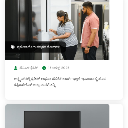
ಗೃಹೋಪಯೋಗಿ ವಸ್ತುಗಳ ಲೋನ್‌ಗಳು
ಟಿವಿಎಸ್ ಕ್ರೆಡಿಟ್
18 ಆಗಸ್ಟ್, 2025
ಆನ್ಲೈನ್‌ನಲ್ಲಿ ಕ್ರೆಡಿಟ್ ಅಥವಾ ಡೆಬಿಟ್ ಕಾರ್ಡ್ ಇಲ್ಲದೆ ಇಎಂಐನಲ್ಲಿ ಹೊಸ
ರೆಫ್ರಿಜರೇಟರ್ ಅನ್ನು ಮನೆಗೆ ತನ್ನಿ