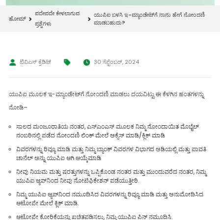
ಪದೇಪದೇ ಕೇಳಲಾಗುವ
ಯುಪಿಐ ಬಳಸಿ ಇ-ಮ್ಯಾಂಡೇಟ್‌ಗೆ ನಾನು ಹೇಗೆ ನೋಂದಣಿ
ಹೋಮ್
ಮಾಡಬಹುದು?
ಪ್ರಶ್ನೆಗಳು
ಟಿವಿಎಸ್ ಕ್ರೆಡಿಟ್
30 ಸೆಪ್ಟೆಂಬರ್, 2024
ಯುಪಿಐ ಮೂಲಕ ಇ-ಮ್ಯಾಂಡೇಟ್‌ಗೆ ನೋಂದಣಿ ಮಾಡಲು ದಯವಿಟ್ಟು ಈ ಕೆಳಗಿನ ಹಂತಗಳನ್ನು
ನೋಡಿ–
ಸಾಲದ ಮಂಜೂರಾತಿಯ ನಂತರ, ಎಸ್ಎಂಎಸ್ ಮೂಲಕ ನಿಮ್ಮ ನೋಂದಾಯಿತ ಮೊಬೈಲ್
ನಂಬರಿನಲ್ಲಿ ಪಡೆದ ನೋಂದಣಿ ಲಿಂಕ್ ಮೇಲೆ ಅಕ್ಸೆಸ್ ಮಾಡಿ/ಕ್ಲಿಕ್ ಮಾಡಿ
ವಿವರಗಳನ್ನು ರಿವ್ಯೂ ಮಾಡಿ ಮತ್ತು ನಿಮ್ಮ ಬ್ಯಾಂಕ್ ವಿವರಗಳ ವಿಭಾಗದ ಅಡಿಯಲ್ಲಿ ಮತ್ತು ಪಾವತಿ
ಚಾನೆಲ್ ಅನ್ನು ಯುಪಿಐ ಆಗಿ ಆಯ್ಕೆಮಾಡಿ
ನೀವು ನಿಯಮ ಮತ್ತು ಷರತ್ತುಗಳನ್ನು ಒಪ್ಪಿಕೊಂಡ ನಂತರ ಮತ್ತು ಮುಂದುವರೆದ ನಂತರ, ನಿಮ್ಮ
ಯುಪಿಐ ಆ್ಯಪ್‌ನಿಂದ ನೀವು ನೋಟಿಫಿಕೇಶನ್ ಪಡೆಯುತ್ತೀರಿ.
ನಿಮ್ಮ ಯುಪಿಐ ಆ್ಯಪ್‌ನಿಂದ ನಮೂದಿಸಿದ ವಿವರಗಳನ್ನು ರಿವ್ಯೂ ಮಾಡಿ ಮತ್ತು ಅನುಮೋದಿಸಿದ
ಆಟೋಪೇ ಮೇಲೆ ಕ್ಲಿಕ್ ಮಾಡಿ.
ಆಟೋಪೇ ಕೋರಿಕೆಯನ್ನು ಖಚಿತಪಡಿಸಲು, ನಿಮ್ಮ ಯುಪಿಐ ಪಿನ್ ನಮೂದಿಸಿ.