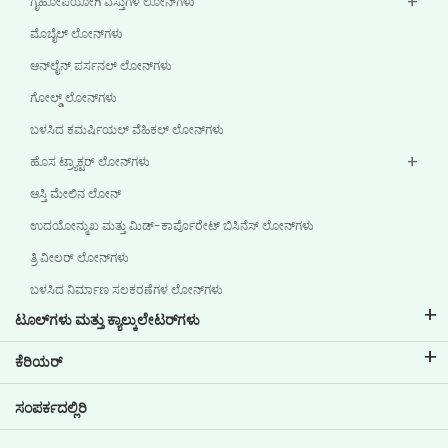
ಗೃಹೋಪಯೋಗಿ ವಸ್ತುಗಳ ಲೋನ್‌ಗಳು
ಮೊಬೈಲ್ ಲೋನ್‌ಗಳು
ಆನ್‌ಲೈನ್ ಪರ್ಸನಲ್ ಲೋನ್‌ಗಳು
ಗೋಲ್ಡ್ ಲೋನ್‌ಗಳು
ಬಳಸಿದ ಕಮರ್ಷಿಯಲ್ ವೆಹಿಕಲ್ ಲೋನ್‌ಗಳು
ಹೊಸ ಟ್ರ್ಯಾಕ್ಟರ್ ಲೋನ್‌ಗಳು
ಆಸ್ತಿ ಮೇಲಿನ ಲೋನ್
ಉದಯೋನ್ಮುಖ ಮತ್ತು ಮಿಡ್-ಕಾರ್ಪೊರೇಟ್ ಬಿಸಿನೆಸ್ ಲೋನ್‌ಗಳು
ತ್ರಿ ವೀಲರ್ ಲೋನ್‌ಗಳು
ಬಳಸಿದ ನಿರ್ಮಾಣ ಸಲಕರಣೆಗಳ ಲೋನ್‌ಗಳು
ಟೂಲ್‌ಗಳು ಮತ್ತು ಕ್ಯಾಲ್ಕುಲೇಟರ್‌ಗಳು
ಇಎಂಐ ಕ್ಯಾಲ್ಕುಲೇಟರ್
ಕೆರಿಯರ್
ಲೋನ್ ಇಎಂಐ ಕ್ಯಾಲ್ಕುಲೇಟರ್
ಟಿವಿಎಸ್ ಕ್ರೆಡಿಟ್‌ನಲ್ಲಿ ವೃತ್ತಿ ಜೀವನ
ಸಂಪರ್ಕದಲ್ಲಿರಿ
ಕಾರ್ ಮೌಲ್ಯಮಾಪನ ಸಾಧನ
ಪ್ರಸ್ತುತ ಖಾಲಿ ಇರುವ ಹುದ್ದೆಗಳು
ಗೋಲ್ ಪ್ಲಾನರ್