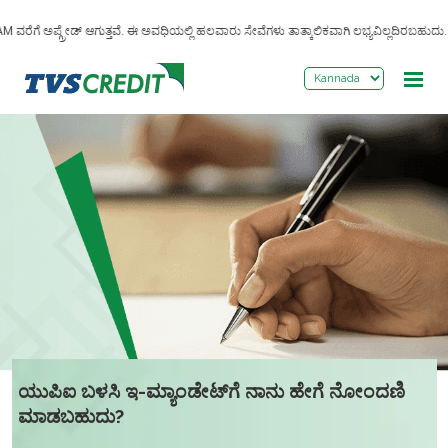
>
ರೆಗೆ ಅಪ್ಗ್ರೇಡ್ ಆಗುತ್ತವೆ. ಈ ಅವಧಿಯಲ್ಲಿ ಹಲವಾರು ಸೇವೆಗಳು ತಾತ್ಕಾಲಿಕವಾಗಿ ಲಭ್ಯವಿಲ್ಲದಿರಬಹುದು. ಅ
ಯುಪಿಐ ಬಳಸಿ ಇ-ಮ್ಯಾಂಡೇಟ್‌ಗೆ ನಾನು ಹೇಗೆ ನೋಂದಣಿ
ಮಾಡಬಹುದು?