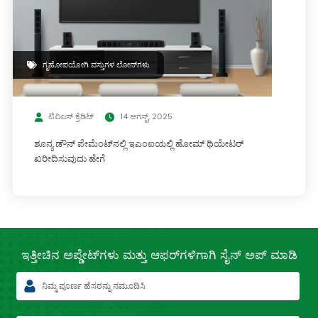
ಗೃಹೋಪಯೋಗಿ ವಸ್ತುಗಳ ಲೋನ್‌ಗಳು
ಟಿವಿಎಸ್ ಕ್ರೆಡಿಟ್
14 ಆಗಸ್ಟ್, 2025
ಶೂನ್ಯ ಡೌನ್ ಪೇಮೆಂಟ್‌ನಲ್ಲಿ ಇಎಂಐಯಲ್ಲಿ ಹೋಮ್ ಥಿಯೇಟರ್
ಖರೀದಿಸುವುದು ಹೇಗೆ
ಇತ್ತೀಚಿನ
ಅಪ್ಡೇಟ್‌ಗಳು ಮತ್ತು ಆಫರ್‌ಗಳಿಗಾಗಿ
ಸೈನ್ ಅಪ್ ಮಾಡಿ