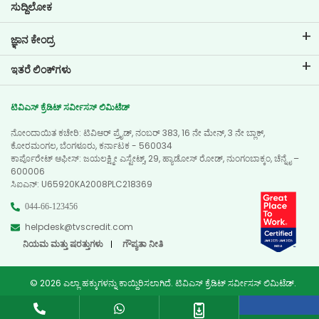
ಸುದ್ದಿಲೋಕ
ಜ್ಞಾನ ಕೇಂದ್ರ
ಬ್ಲಾಗ್‌ಗಳು
ಇತರೆ ಲಿಂಕ್‌ಗಳು
ಎಫ್ಎಕ್ಯೂ ಗಳು
ಬ್ರಾಂಚ್ ಲೊಕೇಟರ್
ಪ್ರಶಂಸಾಪತ್ರಗಳು
ಟಿವಿಎಸ್ ಕ್ರೆಡಿಟ್ ಸರ್ವೀಸಸ್ ಲಿಮಿಟೆಡ್
ಡೀಲರ್ ಲೊಕೇಟರ್
ಫೋಟೋ ಗ್ಯಾಲರಿ
ನೋಂದಾಯಿತ ಕಚೇರಿ: ಟಿವಿಆರ್ ಪ್ರೈಡ್, ನಂಬರ್ 383, 16 ನೇ ಮೇನ್, 3 ನೇ ಬ್ಲಾಕ್,
ಸೈಟ್ ಮ್ಯಾಪ್
ವಿಡಿಯೋ ಗ್ಯಾಲರಿ
ಕೋರಮಂಗಲ, ಬೆಂಗಳೂರು, ಕರ್ನಾಟಕ - 560034
ಕಾರ್ಪೊರೇಟ್ ಆಫೀಸ್: ಜಯಲಕ್ಷ್ಮೀ ಎಸ್ಟೇಟ್ಸ್, 29, ಹ್ಯಾಡೋಸ್ ರೋಡ್, ನುಂಗಂಬಾಕ್ಕಂ, ಚೆನ್ನೈ –
600006
ಸಿಐಎನ್‌: U65920KA2008PLC218369
044-66-123456
helpdesk@tvscredit.com
ನಿಯಮ ಮತ್ತು ಷರತ್ತುಗಳು
ಗೌಪ್ಯತಾ ನೀತಿ
© 2026 ಎಲ್ಲಾ ಹಕ್ಕುಗಳನ್ನು ಕಾಯ್ದಿರಿಸಲಾಗಿದೆ. ಟಿವಿಎಸ್ ಕ್ರೆಡಿಟ್ ಸರ್ವೀಸಸ್ ಲಿಮಿಟೆಡ್.