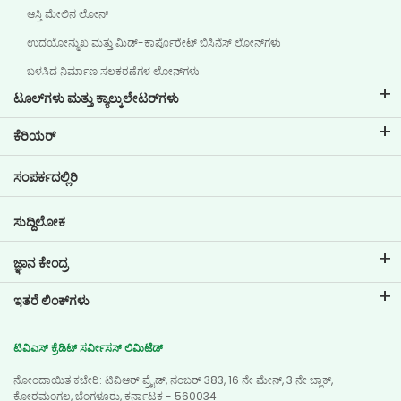
ಆಸ್ತಿ ಮೇಲಿನ ಲೋನ್
ಉದಯೋನ್ಮುಖ ಮತ್ತು ಮಿಡ್-ಕಾರ್ಪೊರೇಟ್ ಬಿಸಿನೆಸ್ ಲೋನ್‌ಗಳು
ಬಳಸಿದ ನಿರ್ಮಾಣ ಸಲಕರಣೆಗಳ ಲೋನ್‌ಗಳು
ಟೂಲ್‌ಗಳು ಮತ್ತು ಕ್ಯಾಲ್ಕುಲೇಟರ್‌ಗಳು
ಇಎಂಐ ಕ್ಯಾಲ್ಕುಲೇಟರ್
ಕೆರಿಯರ್
ಲೋನ್ ಇಎಂಐ ಕ್ಯಾಲ್ಕುಲೇಟರ್
ಟಿವಿಎಸ್ ಕ್ರೆಡಿಟ್‌ನಲ್ಲಿ ವೃತ್ತಿ ಜೀವನ
ಸಂಪರ್ಕದಲ್ಲಿರಿ
ಕಾರ್ ಮೌಲ್ಯಮಾಪನ ಸಾಧನ
ಪ್ರಸ್ತುತ ಖಾಲಿ ಇರುವ ಹುದ್ದೆಗಳು
ಗೋಲ್ ಪ್ಲಾನರ್
ಸುದ್ದಿಲೋಕ
ಜ್ಞಾನ ಕೇಂದ್ರ
ಬ್ಲಾಗ್‌ಗಳು
ಇತರೆ ಲಿಂಕ್‌ಗಳು
ಎಫ್ಎಕ್ಯೂ ಗಳು
ಬ್ರಾಂಚ್ ಲೊಕೇಟರ್
ಪ್ರಶಂಸಾಪತ್ರಗಳು
ಟಿವಿಎಸ್ ಕ್ರೆಡಿಟ್ ಸರ್ವೀಸಸ್ ಲಿಮಿಟೆಡ್
ಡೀಲರ್ ಲೊಕೇಟರ್
ಫೋಟೋ ಗ್ಯಾಲರಿ
ನೋಂದಾಯಿತ ಕಚೇರಿ: ಟಿವಿಆರ್ ಪ್ರೈಡ್, ನಂಬರ್ 383, 16 ನೇ ಮೇನ್, 3 ನೇ ಬ್ಲಾಕ್,
ಸೈಟ್ ಮ್ಯಾಪ್
ವಿಡಿಯೋ ಗ್ಯಾಲರಿ
ಕೋರಮಂಗಲ, ಬೆಂಗಳೂರು, ಕರ್ನಾಟಕ - 560034