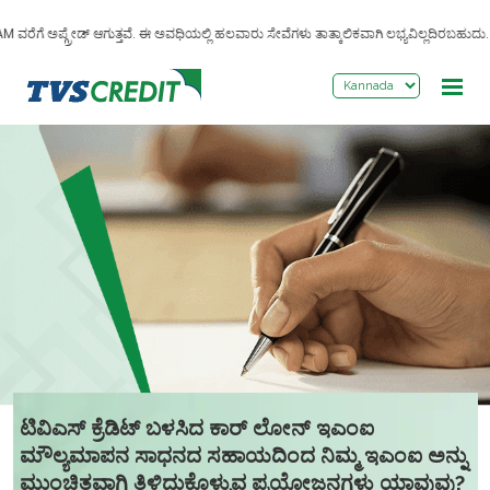
>
ರೆಗೆ ಅಪ್ಗ್ರೇಡ್ ಆಗುತ್ತವೆ. ಈ ಅವಧಿಯಲ್ಲಿ ಹಲವಾರು ಸೇವೆಗಳು ತಾತ್ಕಾಲಿಕವಾಗಿ ಲಭ್ಯವಿಲ್ಲದಿರಬಹುದು. ಅ
ಟಿವಿಎಸ್ ಕ್ರೆಡಿಟ್ ಬಳಸಿದ ಕಾರ್ ಲೋನ್ ಇಎಂಐ
ಮೌಲ್ಯಮಾಪನ ಸಾಧನದ ಸಹಾಯದಿಂದ ನಿಮ್ಮ ಇಎಂಐ ಅನ್ನು
ಮುಂಚಿತವಾಗಿ ತಿಳಿದುಕೊಳ್ಳುವ ಪ್ರಯೋಜನಗಳು ಯಾವುವು?