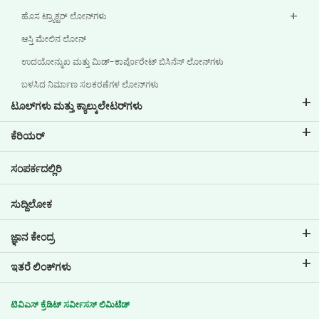
ಹೊಸ ಟ್ರ್ಯಾಕ್ಟರ್ ಲೋನ್‌ಗಳು
ಆಸ್ತಿ ಮೇಲಿನ ಲೋನ್
ಉದಯೋನ್ಮುಖ ಮತ್ತು ಮಿಡ್-ಕಾರ್ಪೊರೇಟ್ ಬಿಸಿನೆಸ್ ಲೋನ್‌ಗಳು
ಬಳಸಿದ ನಿರ್ಮಾಣ ಸಲಕರಣೆಗಳ ಲೋನ್‌ಗಳು
ಟೂಲ್‌ಗಳು ಮತ್ತು ಕ್ಯಾಲ್ಕುಲೇಟರ್‌ಗಳು
ಇಎಂಐ ಕ್ಯಾಲ್ಕುಲೇಟರ್
ಕೆರಿಯರ್
ಲೋನ್ ಇಎಂಐ ಕ್ಯಾಲ್ಕುಲೇಟರ್
ಟಿವಿಎಸ್ ಕ್ರೆಡಿಟ್‌ನಲ್ಲಿ ವೃತ್ತಿ ಜೀವನ
ಸಂಪರ್ಕದಲ್ಲಿರಿ
ಕಾರ್ ಮೌಲ್ಯಮಾಪನ ಸಾಧನ
ಪ್ರಸ್ತುತ ಖಾಲಿ ಇರುವ ಹುದ್ದೆಗಳು
ಗೋಲ್ ಪ್ಲಾನರ್
ಸುದ್ದಿಲೋಕ
ಜ್ಞಾನ ಕೇಂದ್ರ
ಬ್ಲಾಗ್‌ಗಳು
ಇತರೆ ಲಿಂಕ್‌ಗಳು
ಎಫ್ಎಕ್ಯೂ ಗಳು
ಬ್ರಾಂಚ್ ಲೊಕೇಟರ್
ಪ್ರಶಂಸಾಪತ್ರಗಳು
ಟಿವಿಎಸ್ ಕ್ರೆಡಿಟ್ ಸರ್ವೀಸಸ್ ಲಿಮಿಟೆಡ್
ಡೀಲರ್ ಲೊಕೇಟರ್