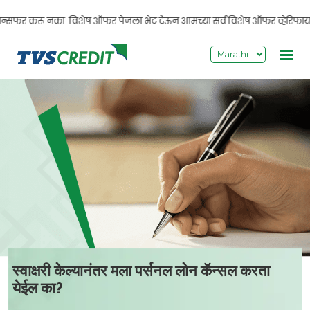
>
सफर करू नका. विशेष ऑफर पेजला भेट देऊन आमच्या सर्व विशेष ऑफर व्हेरिफाय करा. तु
स्वाक्षरी केल्यानंतर मला पर्सनल लोन कॅन्सल करता
येईल का?