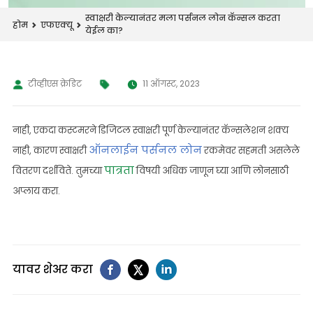
स्वाक्षरी केल्यानंतर मला पर्सनल लोन कॅन्सल करता
होम
एफएक्यू
येईल का?
टीव्हीएस क्रेडिट
11 ऑगस्ट, 2023
नाही, एकदा कस्टमरने डिजिटल स्वाक्षरी पूर्ण केल्यानंतर कॅन्सलेशन शक्य
ऑनलाईन पर्सनल लोन
नाही, कारण स्वाक्षरी
रकमेवर सहमती असलेले
पात्रता
वितरण दर्शविते. तुमच्या
विषयी अधिक जाणून घ्या आणि लोनसाठी
अप्लाय करा.
यावर शेअर करा