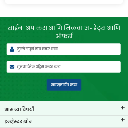
साईन-अप करा आणि मिळवा
अपडेट्स आणि
ऑफर्स
सबस्क्राईब करा
आमच्याविषयी
टीव्हीएस क्रेडिट विषयी
इन्व्हेस्टर झोन
आमचा ब्रँड जाणून घ्या