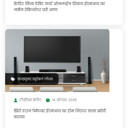
क्रेडिट किंवा डेबिट कार्ड ऑनलाईन शिवाय ईएमआय वर
नवीन रेफ्रिजरेटर घरी आणा
कन्झ्युमर ड्युरेबल लोन्स
टीव्हीएस क्रेडिट
14 ऑगस्ट, 2025
झिरो डाउन पेमेंटवर ईएमआय वर होम थिएटर कसा खरेदी
करावा