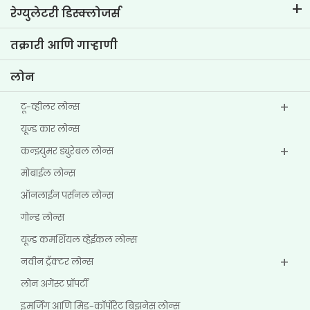
कॉर्पोरेट गव्हर्नन्स
रेग्युलेटरी डिस्क्लोजर्स
मुख्य प्रोफाईल्स
इन्व्हेस्टर माहिती
पॉलिसी
तक्रारी आणि गाऱ्हाणी
इतर डिस्क्लोजर
लोन
टू-व्हीलर लोन्स
यूज्ड कार लोन्स
कन्झ्युमर ड्युरेबल लोन्स
मोबाईल लोन्स
ऑनलाईन पर्सनल लोन्स
गोल्ड लोन्स
यूज्ड कमर्शियल व्हेईकल लोन्स
नवीन ट्रॅक्टर लोन्स
लोन अगेंस्ट प्रॉपर्टी
इमर्जिंग आणि मिड-कॉर्पोरेट बिझनेस लोन्स