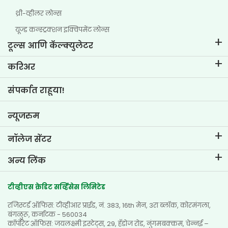
थ्री-व्हीलर लोन्स
यूज्ड कन्स्ट्रक्शन इक्विपमेंट लोन्स
टूल्स आणि कॅल्क्युलेटर
ईएमआय कॅल्क्युलेटर
करिअर
टू-व्हीलर लोन ईएमआय कॅल्क्युलेटर
टीव्हीएस क्रेडिट मधील जीवन
संपर्कात राहूया!
कार वॅल्यूएशन टूल
नोकरीच्या संधी
गोल प्लॅनर
न्यूजरुम
नॉलेज सेंटर
ब्लॉग
अन्य लिंक
एफएक्यू
ब्रँच लोकेटर
प्रशंसापत्रे
टीव्हीएस क्रेडिट सर्व्हिसेस लिमिटेड
डीलर लोकेटर
फोटो गॅलरी
रजिस्टर्ड ऑफिस: टीव्हीआर प्राईड, नं. 383, 16th मेन, 3रा ब्लॉक, कोरमंगला,
साईटमॅप
व्हिडिओ गॅलरी
बंगळुरू, कर्नाटक - 560034
कॉर्पोरेट ऑफिस: जयलक्ष्मी इस्टेट्स, 29, हॅडोज रोड, नुंगमबक्कम, चेन्नई –