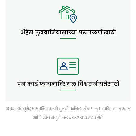
ॲड्रेस पुरावा
निवासाच्या पडताळणीसाठी
पॅन कार्ड
फायनान्शियल विश्वसनीयतेसाठी
अचूक डॉक्युमेंट्स सबमिट करणे तुमची पर्सनल लोन पात्रता त्वरित तपासण्यास
आणि लोन मंजुरी जलद करण्यास मदत होते.