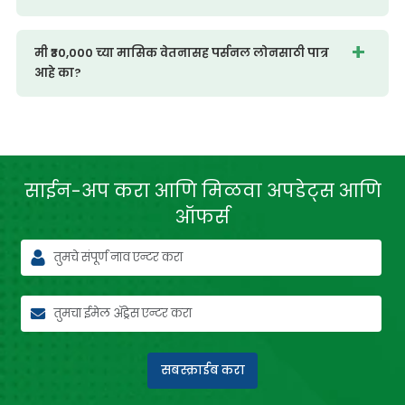
मी ₹30,000 च्या मासिक वेतनासह पर्सनल लोनसाठी पात्र
आहे का?
साईन-अप करा आणि मिळवा
अपडेट्स आणि
ऑफर्स
सबस्क्राईब करा