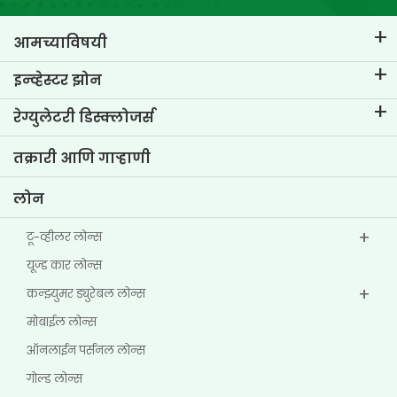
आमच्याविषयी
टीव्हीएस क्रेडिट विषयी
इन्व्हेस्टर झोन
आमचा ब्रँड जाणून घ्या
कॉर्पोरेट गव्हर्नन्स
रेग्युलेटरी डिस्क्लोजर्स
मुख्य प्रोफाईल्स
इन्व्हेस्टर माहिती
पॉलिसी
तक्रारी आणि गाऱ्हाणी
इतर डिस्क्लोजर
लोन
टू-व्हीलर लोन्स
यूज्ड कार लोन्स
कन्झ्युमर ड्युरेबल लोन्स
मोबाईल लोन्स
ऑनलाईन पर्सनल लोन्स
गोल्ड लोन्स