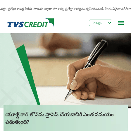
>
యవద్దు. ప్రత్యేక ఆఫర్ల పేజీని చూడడం ద్వారా మా అన్ని ప్రత్యేక ఆఫర్లను ధృవీకరించండి. మీరు ఏవైనా నకిలీ క
యూజ్డ్ కార్ లోన్‌ను ప్రాసెస్ చేయడానికి ఎంత సమయం
పడుతుంది?