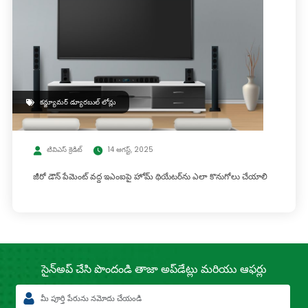
కన్జ్యూమర్ డ్యూరబుల్ లోన్లు
టివిఎస్ క్రెడిట్
14 ఆగస్ట్, 2025
జీరో డౌన్ పేమెంట్ వద్ద ఇఎంఐపై హోమ్ థియేటర్‌ను ఎలా కొనుగోలు చేయాలి
సైన్‍‌అప్ చేసి పొందండి తాజా
అప్‌డేట్లు మరియు ఆఫర్లు