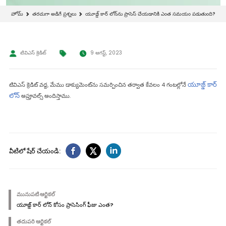
హోమ్
తరచుగా అడిగే ప్రశ్నలు
యూజ్డ్ కార్ లోన్‌ను ప్రాసెస్ చేయడానికి ఎంత సమయం పడుతుంది?
టివిఎస్ క్రెడిట్
9 ఆగస్ట్, 2023
యూజ్డ్ కార్
టివిఎస్ క్రెడిట్ వద్ద, మేము డాక్యుమెంట్‌ను సమర్పించిన తర్వాత కేవలం 4 గంటల్లోనే
లోన్
అప్రూవల్స్ అందిస్తాము.
వీటిలో షేర్ చేయండి:‌
మునుపటి ఆర్టికల్
యూజ్డ్ కార్ లోన్ కోసం ప్రాసెసింగ్ ఫీజు ఎంత?
తదుపరి ఆర్టికల్