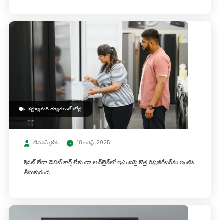
కన్జ్యూమర్ డ్యూరబుల్ లోన్లు
టివిఎస్ క్రెడిట్
18 ఆగస్ట్, 2025
క్రెడిట్ లేదా డెబిట్ కార్డ్ లేకుండా ఆన్‌లైన్‌లో ఇఎంఐపై కొత్త రిఫ్రిజిరేటర్‌ను ఇంటికి
తీసుకురండి