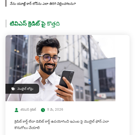
నేను యూజ్డ్ కార్ లోన్‌ను ఎలా తిరిగి చెల్లించగలను?
టివిఎస్ క్రెడిట్ పై
కొత్తది
మొబైల్ లోన్లు
టివిఎస్ క్రెడిట్
11 మే, 2026
క్రెడిట్ కార్డ్ లేదా డెబిట్ కార్డ్ ఉపయోగించి ఇఎంఐ పై మొబైల్ ఫోన్ ఎలా
కొనుగోలు చేయాలి