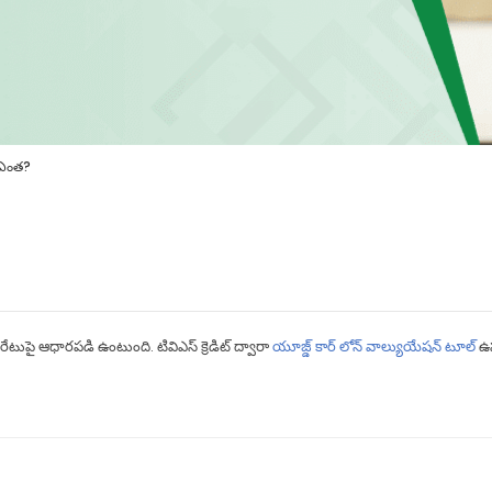
ు ఎంత?
 రేటుపై ఆధారపడి ఉంటుంది. టివిఎస్ క్రెడిట్ ద్వారా
యూజ్డ్ కార్ లోన్ వాల్యుయేషన్ టూల్
ఉప