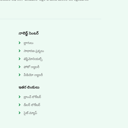
నాలెడ్జ్ సెంటర్
బ్లాగులు
సాధారణ ప్రశ్నలు
టెస్టిమోనియల్స్
ఫోటో గ్యాలరీ
వీడియో గ్యాలరీ
ఇతర లింకులు
బ్రాంచ్ లొకేటర్
డీలర్ లొకేటర్
సైట్ మ్యాప్