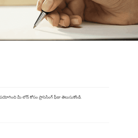
యోగించి మీ లోన్ కోసం ప్రాసెసింగ్ ఫీజు తెలుసుకోండి.