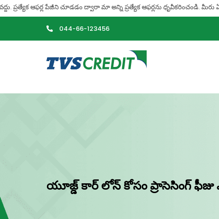
>
ు. ప్రత్యేక ఆఫర్ల పేజీని చూడడం ద్వారా మా అన్ని ప్రత్యేక ఆఫర్లను ధృవీకరించండి. మీరు ఏవైన
044-66-123456
యూజ్డ్ కార్ లోన్ కోసం ప్రాసెసింగ్ ఫీజ