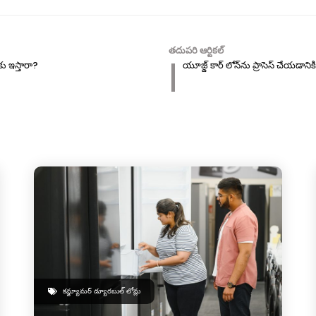
తదుపరి ఆర్టికల్
కు ఇస్తారా?
యూజ్డ్ కార్ లోన్‌ను ప్రాసెస్ చేయ
కన్జ్యూమర్ డ్యూరబుల్ లోన్లు