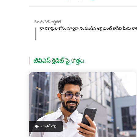
మునుపటి ఆర్టికల్
నా రికార్డుల కోసం పూర్తిగా నింపబడిన అగ్రిమెంట్ కాపీని మీరు నా
టివిఎస్ క్రెడిట్ పై
కొత్తది
మొబైల్ లోన్లు