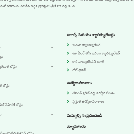
 రూపొందించబడిన ఆర్థిక ప్రోడక్టులు శ్రేణి మా వద్ద ఉంది.
టూల్స్ మరియు క్యాలిక్యులేటర్లు
ఇఎంఐ క్యాలిక్యులేటర్
ు
టూ వీలర్ లోన్ ఇఎంఐ క్యాలిక్యులేటర్
్లు
కార్ వాల్యుయేషన్ టూల్
ూరబుల్ లోన్లు
గోల్ ప్లానర్
ఉద్యోగావకాశాలు
్ లోన్లు
టివిఎస్ క్రెడిట్‌ వద్ద ఉద్యోగ జీవితం
ప్రస్తుత ఉద్యోగావకాశాలు
ల్ వెహికల్ లోన్లు
లు
మమ్మల్ని సంప్రదించండి
న్యూస్‌రూమ్
్-కార్పొరేట్ బిజినెస్ లోన్లు