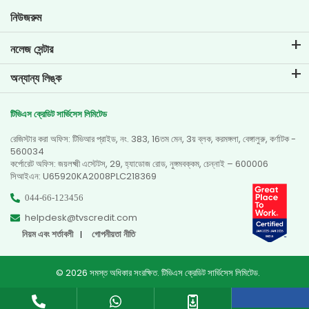
গোল প্ল্যানার
নিউজরুম
নলেজ সেন্টার
ব্লগ
অন্যান্য লিঙ্ক
এফএকিউ-গুলি
ব্রাঞ্চ লোকেটর
প্রশংসাপত্র
টিভিএস ক্রেডিট সার্ভিসেস লিমিটেড
ডিলার লোকেটর
ফটো গ্যালারি
রেজিস্টার করা অফিস: টিভিআর প্রাইড, নং. 383, 16তম মেন, 3য় ব্লক, করমঙ্গলা, বেঙ্গালুরু, কর্ণাটক -
সাইটম্যাপ
ভিডিও গ্যালারি
560034
কর্পোরেট অফিস: জয়লক্ষ্মী এস্টেটস, 29, হ্যাডোজ রোড, নুঙ্গমবক্কম, চেন্নাই – 600006
সিআইএন: U65920KA2008PLC218369
044-66-123456
helpdesk@tvscredit.com
নিয়ম এবং শর্তাবলী
গোপনীয়তা নীতি
© 2026 সমস্ত অধিকার সংরক্ষিত. টিভিএস ক্রেডিট সার্ভিসেস লিমিটেড.