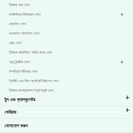
ইউজড কার লোন
কনজিউমার ডিউরেবল লোন
মোবাইল লোন
অনলাইন পার্সোনাল লোন
গোল্ড লোন
ইউজড কমার্শিয়াল গাড়ির জন্য লোন
নতুন ট্র্যাক্টর লোন
সম্পত্তির বিনিময়ে লোন
ইমার্জিং এবং মিড-কর্পোরেট বিজনেস লোন
ইউজড কনস্ট্রাকশন ইকুইপমেন্ট লোন
টুল এবং ক্যালকুলেটর
ইএমআই ক্যালকুলেটর
কেরিয়ার
টু-হুইলার লোনের ইএমআই ক্যালকুলেটার
টিভিএস ক্রেডিট-এ জীবন
যোগাযোগ করুন
গাড়ির ভ্যালুয়েশন টুল
বর্তমান কর্মখালি