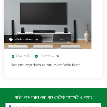
কনজিউমার ডিউরেবল লোন
টিভিএস ক্রেডিট
14ই আগস্ট, 2025
জিরো ডাউন পেমেন্টে কীভাবে ইএমআই-তে হোম থিয়েটার কিনবেন
সাইন আপ করুন এবং পান লেটেস্ট
আপডেট ও অফার