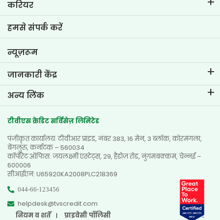
ईएमआई कैलकुलेटर
करियर
टू-व्हीलर लोन ईएमआई कैलकुलेटर
टीवीएस क्रेडिट में जीवन
हमसे संपर्क करें
कार वैल्यूएशन टूल
वर्तमान रिक्तियां
गोल प्लानर
न्यूज़रूम
जानकारी केंद्र
ब्लॉग्स
अन्य लिंक
अक्सर पूछे जाने वाले प्रश्न
नज़दीकी ब्रांच खोजें
टेस्टिमोनियल्स
टीवीएस क्रेडिट सर्विसेज़ लिमिटेड
डीलर खोजें
फोटो गैलरी
पंजीकृत कार्यालय: टीवीआर प्राइड, नंबर 383, 16 मेन, 3 ब्लॉक, कोरमंगला,
साइटमैप
वीडियो गैलरी
बेंगलुरु, कर्नाटक – 560034
कॉर्पोरेट ऑफिस: जयलक्ष्मी एस्टेट्स, 29, हैडोज़ रोड, नुंगमबक्कम, चेन्नई –
600006
सीआईएन: U65920KA2008PLC218369
044-66-123456
helpdesk@tvscredit.com
नियम व शर्तें
प्राइवेसी पॉलिसी