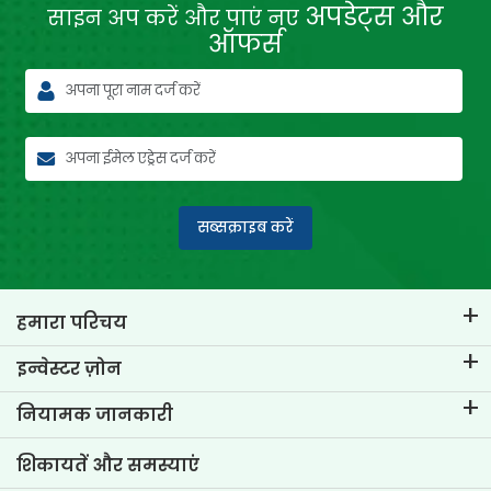
अपडेट्स और
साइन अप करें और पाएं नए
ऑफर्स
सब्सक्राइब करें
हमारा परिचय
टीवीएस क्रेडिट का परिचय
इन्वेस्टर ज़ोन
हमारे ब्रांड के बारे में जानें
कॉर्पोरेट गवर्नेंस
नियामक जानकारी
मुख्य प्रोफाइल्स
इन्वेस्टर संबंधी जानकारी
पॉलिसी
शिकायतें और समस्याएं
अन्य डिस्क्लोज़र