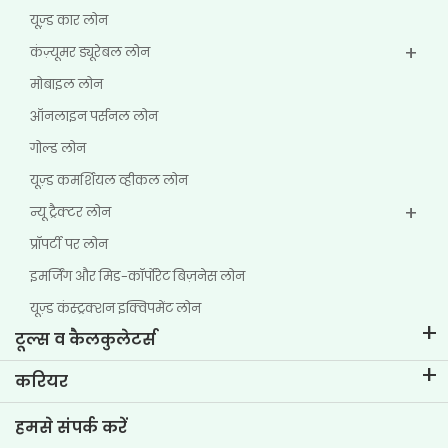
यूज्‍़ड कार लोन
कंज़्यूमर ड्यूरेबल लोन
मोबाइल लोन
ऑनलाइन पर्सनल लोन
गोल्ड लोन
यूज़्ड कमर्शियल व्हीकल लोन
न्यू ट्रैक्टर लोन
प्रॉपर्टी पर लोन
इमर्जिंग और मिड-कॉर्पोरेट बिज़नेस लोन
यूज़्ड कंस्ट्रक्शन इक्विपमेंट लोन
टूल्स व कैलकुलेटर्स
ईएमआई कैलकुलेटर
करियर
टू-व्हीलर लोन ईएमआई कैलकुलेटर
टीवीएस क्रेडिट में जीवन
हमसे संपर्क करें
कार वैल्यूएशन टूल
वर्तमान रिक्तियां