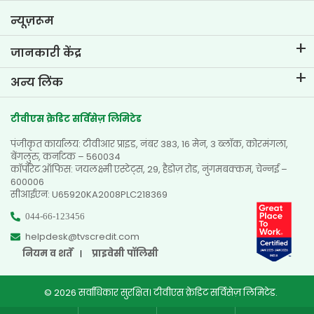
गोल प्लानर
न्यूज़रूम
जानकारी केंद्र
ब्लॉग्स
अन्य लिंक
अक्सर पूछे जाने वाले प्रश्न
नज़दीकी ब्रांच खोजें
टेस्टिमोनियल्स
टीवीएस क्रेडिट सर्विसेज़ लिमिटेड
डीलर खोजें
फोटो गैलरी
पंजीकृत कार्यालय: टीवीआर प्राइड, नंबर 383, 16 मेन, 3 ब्लॉक, कोरमंगला,
साइटमैप
वीडियो गैलरी
बेंगलुरु, कर्नाटक – 560034
कॉर्पोरेट ऑफिस: जयलक्ष्मी एस्टेट्स, 29, हैडोज़ रोड, नुंगमबक्कम, चेन्नई –
600006
सीआईएन: U65920KA2008PLC218369
044-66-123456
helpdesk@tvscredit.com
नियम व शर्तें
प्राइवेसी पॉलिसी
© 2026 सर्वाधिकार सुरक्षित। टीवीएस क्रेडिट सर्विसेज़ लिमिटेड.