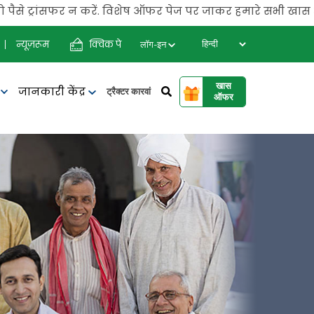
रांसफर न करें. विशेष ऑफर पेज पर जाकर हमारे सभी खास ऑफर चैक कर
न्यूज़रूम
क्विक पे
लॉग-इन
खास
जानकारी केंद्र
र
ट्रैक्टर कारवां
ऑफर