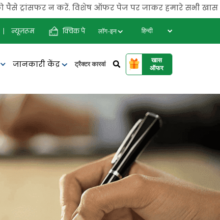
रांसफर न करें. विशेष ऑफर पेज पर जाकर हमारे सभी खास ऑफर चैक कर
न्यूज़रूम
क्विक पे
लॉग-इन
खास
जानकारी केंद्र
र
ट्रैक्टर कारवां
ऑफर