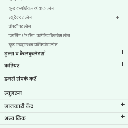
यूज़्ड कमर्शियल व्हीकल लोन
न्यू ट्रैक्टर लोन
प्रॉपर्टी पर लोन
इमर्जिंग और मिड-कॉर्पोरेट बिज़नेस लोन
यूज़्ड कंस्ट्रक्शन इक्विपमेंट लोन
टूल्स व कैलकुलेटर्स
ईएमआई कैलकुलेटर
करियर
टू-व्हीलर लोन ईएमआई कैलकुलेटर
टीवीएस क्रेडिट में जीवन
हमसे संपर्क करें
कार वैल्यूएशन टूल
वर्तमान रिक्तियां
गोल प्लानर
न्यूज़रूम
जानकारी केंद्र
ब्लॉग्स
अन्य लिंक
अक्सर पूछे जाने वाले प्रश्न