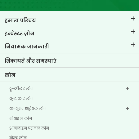
हमारा परिचय
टीवीएस क्रेडिट का परिचय
इन्वेस्टर ज़ोन
हमारे ब्रांड के बारे में जानें
कॉर्पोरेट गवर्नेंस
नियामक जानकारी
मुख्य प्रोफाइल्स
इन्वेस्टर संबंधी जानकारी
पॉलिसी
शिकायतें और समस्याएं
अन्य डिस्क्लोज़र
लोन
टू-व्हीलर लोन
यूज्‍़ड कार लोन
कंज़्यूमर ड्यूरेबल लोन
मोबाइल लोन
ऑनलाइन पर्सनल लोन
गोल्ड लोन