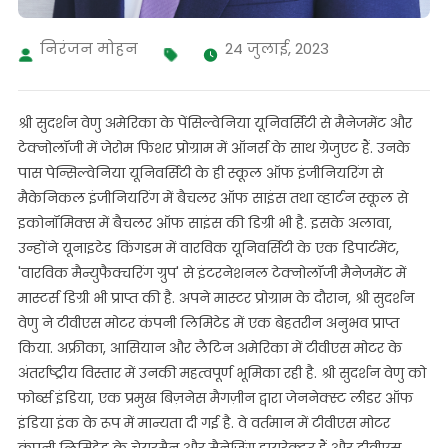
निरंजन मोहन
24 जुलाई, 2023
श्री सुदर्शन वेणु अमेरिका के पेंसिल्वेनिया यूनिवर्सिटी से मैनेजमेंट और
टेक्नोलॉजी में जेरोम फिशर प्रोग्राम में ऑनर्स के साथ ग्रेजुएट हैं. उनके
पास पेन्सिल्वेनिया यूनिवर्सिटी के ही स्कूल ऑफ इंजीनियरिंग से
मैकेनिकल इंजीनियरिंग में बैचलर ऑफ साइंस तथा व्हार्टन स्कूल से
इकोनॉमिक्स में बैचलर ऑफ साइंस की डिग्री भी है. इसके अलावा,
उन्होंने यूनाइटेड किंगडम में वारविक यूनिवर्सिटी के एक डिपार्टमेंट,
'वारविक मैन्युफैक्चरिंग ग्रुप' से इंटरनेशनल टेक्नोलॉजी मैनेजमेंट में
मास्टर्स डिग्री भी प्राप्त की है. अपने मास्टर प्रोग्राम के दौरान, श्री सुदर्शन
वेणु ने टीवीएस मोटर कंपनी लिमिटेड में एक बेहतरीन अनुभव प्राप्त
किया. अफ्रीका, आसियान और लैटिन अमेरिका में टीवीएस मोटर के
अंतर्राष्ट्रीय विस्तार में उनकी महत्वपूर्ण भूमिका रही है. श्री सुदर्शन वेणु को
फोर्ब्स इंडिया, एक प्रमुख बिज़नेस मैगज़ीन द्वारा जेननेक्स्ट लीडर ऑफ
इंडिया इंक के रूप में मान्यता दी गई है. वे वर्तमान में टीवीएस मोटर