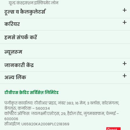
यूज़्ड कंस्ट्रक्शन इक्विपमेंट लोन
टूल्स व कैलकुलेटर्स
ईएमआई कैलकुलेटर
करियर
टू-व्हीलर लोन ईएमआई कैलकुलेटर
टीवीएस क्रेडिट में जीवन
हमसे संपर्क करें
कार वैल्यूएशन टूल
वर्तमान रिक्तियां
गोल प्लानर
न्यूज़रूम
जानकारी केंद्र
ब्लॉग्स
अन्य लिंक
अक्सर पूछे जाने वाले प्रश्न
नज़दीकी ब्रांच खोजें
टेस्टिमोनियल्स
टीवीएस क्रेडिट सर्विसेज़ लिमिटेड
डीलर खोजें
फोटो गैलरी
पंजीकृत कार्यालय: टीवीआर प्राइड, नंबर 383, 16 मेन, 3 ब्लॉक, कोरमंगला,
साइटमैप
वीडियो गैलरी
बेंगलुरु, कर्नाटक – 560034
कॉर्पोरेट ऑफिस: जयलक्ष्मी एस्टेट्स, 29, हैडोज़ रोड, नुंगमबक्कम, चेन्नई –
600006
सीआईएन: U65920KA2008PLC218369