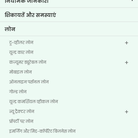
नियामक जानकारी
मुख्य प्रोफाइल्स
इन्वेस्टर संबंधी जानकारी
पॉलिसी
शिकायतें और समस्याएं
अन्य डिस्क्लोज़र
लोन
टू-व्हीलर लोन
यूज्‍़ड कार लोन
कंज़्यूमर ड्यूरेबल लोन
मोबाइल लोन
ऑनलाइन पर्सनल लोन
गोल्ड लोन
यूज़्ड कमर्शियल व्हीकल लोन
न्यू ट्रैक्टर लोन
प्रॉपर्टी पर लोन
इमर्जिंग और मिड-कॉर्पोरेट बिज़नेस लोन