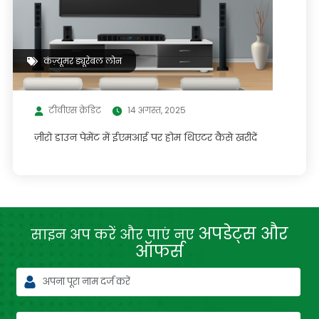
कंज़्यूमर ड्यूरेबल लोन
टीवीएस क्रेडिट
14 अगस्त, 2025
ज़ीरो डाउन पेमेंट में ईएमआई पर होम थिएटर कैसे खरीदें
अपडेट्स और
साइन अप करें और पाएं नए
ऑफर्स