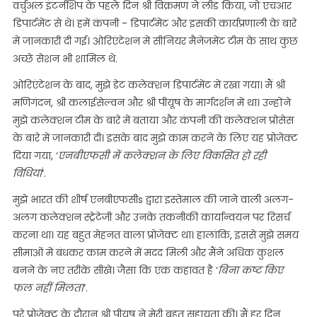
वर्चुअल इंटर्नशिप के पहले दिन श्री विक्रमण ने लीड किया, जो एचआर
डिपार्टमेंट से थे। हमें कंपनी - डिपार्टमेंट और इसकी कार्यप्रणाली के बारे
में जानकारी दी गई। ओरिएंटेशन में सीनियर मैनेजमेंट टीम के साथ कुछ
अच्छे सेशन भी शामिल थे.
ओरिएंटेशन के बाद, मुझे डेट कलेक्शन डिपार्टमेंट में रखा गया। मैं श्री
मणिगंदन, श्री कलाईसेल्वन और श्री पीयूष के मार्गदर्शन में था। उन्होंने
मुझे कलेक्शन टीम के बारे में बताया और कंपनी की कलेक्शन प्रोसेस
के बारे में जानकारी दी। इसके बाद मुझे काम करने के लिए यह प्रोजेक्ट
दिया गया, ‘
एनबीएफसी में कलेक्शन के लिए विकसित हो रही
विधियां
‘.
मुझे भारत की शीर्ष एनबीएफसीs द्वारा इस्तेमाल की जाने वाली अलग-
अलग कलेक्शन स्ट्रेटेजी और उनके तकनीकी कार्यान्वयन पर रिसर्च
करना था। यह बहुत मेहनत वाला प्रोजेक्ट था। हालांकि, इससे मुझे समय
सीमाओं में बंधकर काम करने में मदद मिली और मैंने अधिक कुशल
बनने के नए तरीके सीखे। जैसा कि एक कहावत है ‘
बिना कष्ट किए
फल नहीं मिलता
’.
पूरे प्रोजेक्ट के दौरान श्री पीयूष ने मेरी बहुत सहायता की। मैं हर दिन