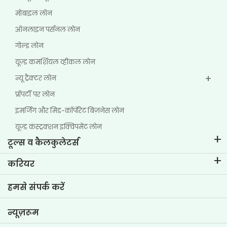
मोबाइल लोन
ऑनलाइन पर्सनल लोन
गोल्ड लोन
यूज़्ड कमर्शियल व्हीकल लोन
न्यू ट्रैक्टर लोन
प्रॉपर्टी पर लोन
इमर्जिंग और मिड-कॉर्पोरेट बिज़नेस लोन
यूज़्ड कंस्ट्रक्शन इक्विपमेंट लोन
टूल्स व कैलकुलेटर्स
ईएमआई कैलकुलेटर
करियर
टू-व्हीलर लोन ईएमआई कैलकुलेटर
टीवीएस क्रेडिट में जीवन
हमसे संपर्क करें
कार वैल्यूएशन टूल
वर्तमान रिक्तियां
गोल प्लानर
न्यूज़रूम