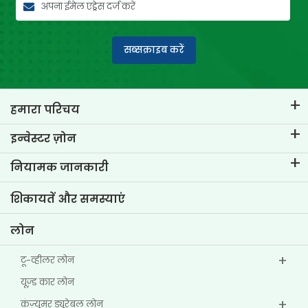
सब्सक्राइब करें
हमारा परिचय
टीवीएस क्रेडिट का परिचय
इन्वेस्टर ज़ोन
हमारे ब्रांड के बारे में जानें
कॉर्पोरेट गवर्नेंस
नियामक जानकारी
मुख्य प्रोफाइल्स
इन्वेस्टर संबंधी जानकारी
पॉलिसी
शिकायतें और समस्याएं
अन्य डिस्क्लोज़र
लोन
टू-व्हीलर लोन
यूज्‍़ड कार लोन
कंज़्यूमर ड्यूरेबल लोन