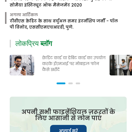
सोमैया इंस्टिट्यूट ऑफ मैनेजमेंट 2020
अगला आर्टिकल
टीवीएस क्रेडिट के साथ वर्चुअल समर इंटर्नशिप जर्नी - पॉल
पी विनोद, एससीएमएचआरडी, पुणे.
लोकप्रिय
ब्लॉग
क्रेडिट कार्ड या डेबिट कार्ड का उपयोग
करके ईएमआई पर मोबाइल फोन
कैसे खरीदें
अपनी सभी फाइनेंशियल ज़रूरतों के
लिए आसानी से लोन पाएं
अप्लाई करें