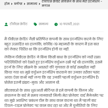
टीवीएस क्रेडिट सर्विसेज़ के साथ मेरी इंटर्नशिप -
होम
ब्लॉग्स
सामान्य
मगान
टीवीएस क्रेडिट
सामान्य
10 फरवरी, 2021
मैं टीवीएस क्रेडिट जैसी प्रतिष्ठित कंपनी के साथ इंटर्नशिप करने के लिए
बहुत उत्साहित था। हालांकि, कोविड-19 महामारी के कारण मैं इस बात
को लेकर चिंतित था कि इंटर्नशिप होगी या नहीं.
लेकिन टीवीएस क्रेडिट ने बिना किसी बाधा के इंटर्नशिप को जारी रखा।
परिस्थितियों को देखते हुए इंटर्नशिप वर्चुअल रखी गई थी। हालांकि, इसमें
इंटर्न के लिए सीखने के अवसरों की गुणवत्ता से कोई समझौता नहीं
किया गया था। मुझे वर्चुअल इंटर्नशिप करवाने का उनका तरीका पसंद
आया। ऐसा कभी नहीं लगा कि यह उनकी पहली वर्चुअल इंटर्नशिप है।
प्रोसेस इतनी झंझट-मुक्त और आसान थी.
सीएक्सओ के साथ शुरुआती मीटिंग्स से हमें कंपनी के विज़न और
संचालन के बारे में समग्र जानकारी मिली। मेरा प्रोजेक्ट यार्ड मैनेजमेंट पर
था। मुझे अवशिष्ट प्रबंधन टीम के साथ काम करना था। मैं पहली बार
रियल-टाइम प्रोजेक्ट पर काम कर रहा था और मैं चुनौतियों के लिए