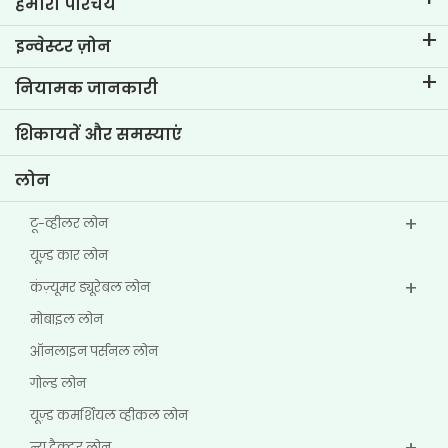
हमारा परिचय
टीवीएस क्रेडिट का परिचय
इन्वेस्टर ज़ोन
हमारे ब्रांड के बारे में जानें
कॉर्पोरेट गवर्नेंस
नियामक जानकारी
मुख्य प्रोफाइल्स
इन्वेस्टर संबंधी जानकारी
पॉलिसी
शिकायतें और समस्याएं
अन्य डिस्क्लोज़र
लोन
टू-व्हीलर लोन
यूज्‍़ड कार लोन
कंज़्यूमर ड्यूरेबल लोन
मोबाइल लोन
ऑनलाइन पर्सनल लोन
गोल्ड लोन
यूज़्ड कमर्शियल व्हीकल लोन
न्यू ट्रैक्टर लोन