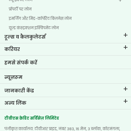
प्रॉपर्टी पर लोन
इमर्जिंग और मिड-कॉर्पोरेट बिज़नेस लोन
यूज़्ड कंस्ट्रक्शन इक्विपमेंट लोन
टूल्स व कैलकुलेटर्स
ईएमआई कैलकुलेटर
करियर
टू-व्हीलर लोन ईएमआई कैलकुलेटर
टीवीएस क्रेडिट में जीवन
हमसे संपर्क करें
कार वैल्यूएशन टूल
वर्तमान रिक्तियां
गोल प्लानर
न्यूज़रूम
जानकारी केंद्र
ब्लॉग्स
अन्य लिंक
अक्सर पूछे जाने वाले प्रश्न
नज़दीकी ब्रांच खोजें
टेस्टिमोनियल्स
टीवीएस क्रेडिट सर्विसेज़ लिमिटेड
डीलर खोजें
फोटो गैलरी
पंजीकृत कार्यालय: टीवीआर प्राइड, नंबर 383, 16 मेन, 3 ब्लॉक, कोरमंगला,
साइटमैप