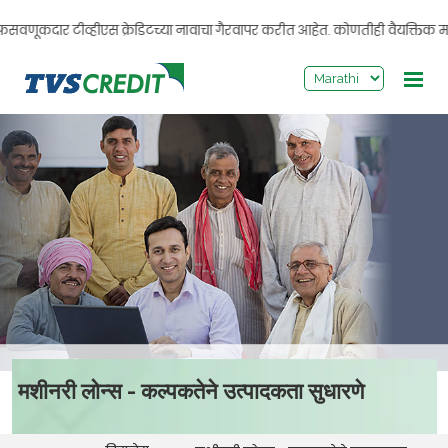
>
कदार टीव्हीएस क्रेडिटच्या नावाचा गैरवापर करीत आहेत. कोणतीही वैयक्तिक माहिती श
मशीनरी लोन्स - कल्पकतेने उत्पादकता सुधारणे