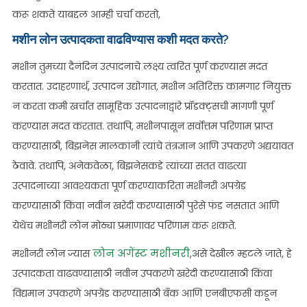
करू शकते याबद्दल आम्ही चर्चा करतो,
मशीन लोन उत्पादकता वाढविण्यास कशी मदत करते?
मशीन तुमच्या दैनंदिन उत्पादनाचे लक्ष्य त्वरित पूर्ण करण्यास मदत
करतात. उदाहरणार्थ, उत्पादन उद्योगात, मशीन अतिरिक्त कामगार नियुक्त
न करता कमी खर्चात सामूहिक उत्पादनाद्वारे प्रॉडक्ट्सची मागणी पूर्ण
करण्यास मदत करतात. तथापि, मशीनपासून सर्वोत्तम परिणाम प्राप्त
करण्यासाठी, बिझनेस मालकांनी त्यांचे तंत्रज्ञान आणि उपकरणे अद्ययावत
ठेवावे. तथापि, अनेकवेळा, बिझनेसकडे त्यांच्या सतत वाढत्या
उत्पादनाच्या आवश्यकता पूर्ण करण्याकरिता मशीनरी अपग्रेड
करण्यासाठी किंवा नवीन खरेदी करण्यासाठी पुरेसे फंड नसतात आणि
येथेच मशीनरी लोन मोठ्या प्रमाणावर परिणाम करू शकते.
लोन अगेंस्ट मशीनरी
मशीनरी लोन ज्यास
,असे देखील म्हटले जाते, हे
उत्पादकता वाढवण्यासाठी नवीन उपकरणे खरेदी करण्यासाठी किंवा
विद्यमान उपकरणे अपग्रेड करण्यासाठी बँक आणि एनबीएफसी कडून