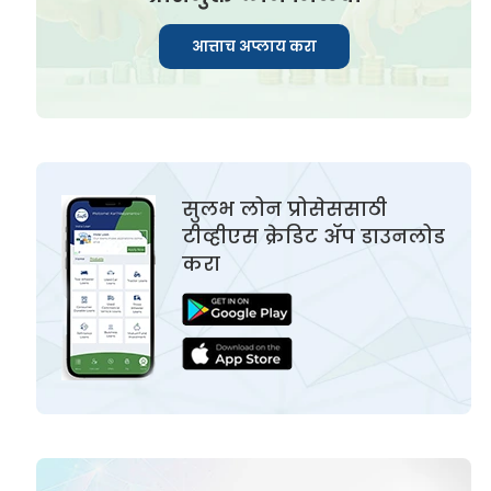
आत्ताच अप्लाय करा
सुलभ लोन प्रोसेससाठी
टीव्हीएस क्रेडिट ॲप डाउनलोड
करा