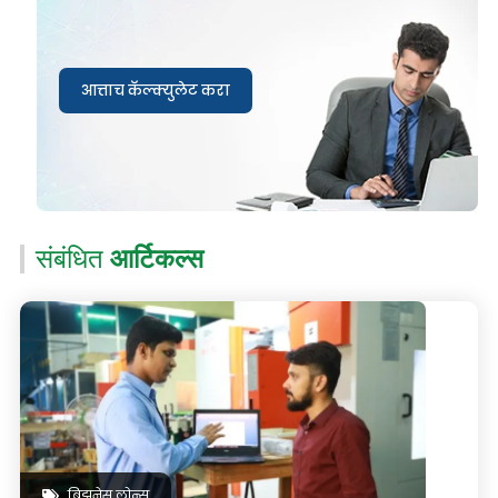
आत्ताच कॅल्क्युलेट करा
संबंधित
आर्टिकल्स
बिझनेस लोन्स