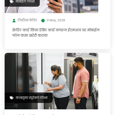
मोबाईल लोन्स
टीव्हीएस क्रेडिट
11 May, 2026
क्रेडिट कार्ड किंवा डेबिट कार्ड वापरून ईएमआय वर मोबाईल
फोन कसा खरेदी करावा
कन्झ्युमर ड्युरेबल लोन्स