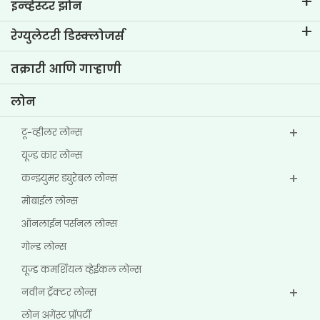
टीव्हीएस क्रेडिट विषयी
इन्व्हेस्टर झोन
आमचा ब्रँड जाणून घ्या
कॉर्पोरेट गव्हर्नन्स
रेग्युलेटरी डिस्क्लोजर्स
मुख्य प्रोफाईल्स
इन्व्हेस्टर माहिती
पॉलिसी
तक्रारी आणि गाऱ्हाणी
इतर डिस्क्लोजर
लोन
टू-व्हीलर लोन्स
यूज्ड कार लोन्स
कन्झ्युमर ड्युरेबल लोन्स
मोबाईल लोन्स
ऑनलाईन पर्सनल लोन्स
गोल्ड लोन्स
यूज्ड कमर्शियल व्हेईकल लोन्स
नवीन ट्रॅक्टर लोन्स
लोन अगेंस्ट प्रॉपर्टी