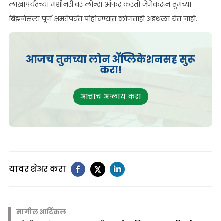
लाखांपर्यंतच्या मशीनरी वर लोन्स ऑफर करतो जेणेकरून तुमच्या
बिझनेसला पूर्ण क्षमतेपर्यंत पोहोचण्यात कोणताही अडथळा येत नाही.
आजच तुमच्या लोन ॲप्लिकेशनसह सुरू
करा!
आत्ताच अप्लाय करा
यावर शेअर करा
मागील आर्टिकल