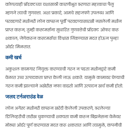
कोणत्याही प्रॉडक्टच्या यशासाठी कारणीभूत ठरणारा महत्त्वाचा पैलू
म्हणजे त्याची गुणवत्ता. अशा प्रकारे, आमचे सहजपणे उपलब्ध आणि
परवडणारे मशीनरी लोन वापरून पूर्वी परवडण्यासारखी नसलेली मशीन
प्राप्त करून, तुम्ही कस्टमर्सना सुधारित गुणवत्तेची प्रॉडक्ट ऑफर करू
शकाल, जेणेकरून कस्टमर्सचा विश्वास जिंकण्यास मदत होऊन पुन्हा
ऑर्डर मिळतात.
कमी खर्च
अकुशल कामगार नियुक्त करण्याची गरज न पडता मशीनद्वारे कमी
वेळात उच्च उत्पादकता प्राप्त केली जाऊ शकते. यामुळे कामावर घेण्याची
गरज कमी झाल्याने अखेरीस नफा वाढतो आणि उत्पादन खर्च कमी होतो.
जलद टर्नअराउंड वेळ
लोन अगेंस्ट मशीनरी वापरून खरेदी केलेली उपकरणे, ठरलेल्या
डिलिव्हरीची तारीख चुकण्याची शक्यता कमी करून बिझनेसना वेळेवर
मोठ्या ऑर्डर पूर्ण करण्यास मदत करू शकतात आणि त्यामुळे, कंपनीची