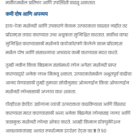
मार्केटमधील प्रतिष्ठा आणि उपस्थिती वाढवू शकतात.
कमी दोष आणि अपव्यय
हाय-टेक मशीनरी आणि उपकरणे केवळ उत्पादकता वाढवत नाहीत तर
प्रॉडक्ट्स तयार करण्यात उच्च अचूकता सुनिश्चित करतात. सर्वोच्च वापर
सुनिश्चित करण्यासाठी मशीनचे काटेकोरपणे केलेले काम प्रॉडक्ट्स
मधील दोष आणि संसाधनांचा अपव्यय कमी करण्यास मदत करते.
तुम्ही नवीन किंवा विद्यमान संस्थेमध्ये लोन अगेंस्ट मशीनरी प्राप्त
करण्याद्वारे अनेक लाभ मिळवू शकता. उत्पादकतेमधील अभूतपूर्व वाढीचा
आनंद घेण्यासाठी तुम्ही तुमच्या सोयीनुसार ऑनलाईन किंवा ऑफलाईन
मशीनरी लोन्ससाठी अप्लाय करू शकता.
टीव्हीएस क्रेडिट उद्योगांना त्यांची उत्पादकता वाढविण्यास आणि विस्तार
करण्यास मदत करण्यासाठी अन्य अनेक बिझनेस लोन्ससह जलद आणि
त्रासमुक्त मशीनरी लोन्स ऑफर करते. आम्ही किमान डॉक्युमेंटेशन
आवश्यकतांसह अत्यंत स्पर्धात्मक इंटरेस्ट रेट्स वर ₹5 ते 50