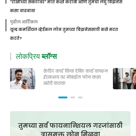
"रोखीच्या संकटावर" मात कशी करावी आणि तुमचा लघु बिझनेस
कसा वाढवावा
पुढील आर्टिकल
यूज्ड कमर्शियल व्हेईकल लोन तुमच्या बिझनेससाठी कसे मदत
करते?
लोकप्रिय
ब्लॉग्स
क्रेडिट कार्ड किंवा डेबिट कार्ड वापरून
ईएमआय वर मोबाईल फोन कसा
खरेदी करावा
तुमच्या सर्व फायनान्शियल गरजांसाठी
त्रासमुक्त लोन मिळवा