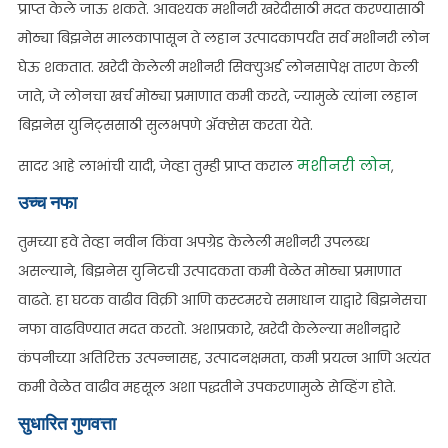
प्राप्त केले जाऊ शकते. आवश्यक मशीनरी खरेदीसाठी मदत करण्यासाठी
मोठ्या बिझनेस मालकापासून ते लहान उत्पादकापर्यंत सर्व मशीनरी लोन
घेऊ शकतात. खरेदी केलेली मशीनरी सिक्युअर्ड लोनसापेक्ष तारण केली
जाते, जे लोनचा खर्च मोठ्या प्रमाणात कमी करते, ज्यामुळे त्यांना लहान
बिझनेस युनिट्ससाठी सुलभपणे ॲक्सेस करता येते.
मशीनरी लोन
सादर आहे लाभांची यादी, जेव्हा तुम्ही प्राप्त कराल
,
उच्च नफा
तुमच्या हवे तेव्हा नवीन किंवा अपग्रेड केलेली मशीनरी उपलब्ध
असल्याने, बिझनेस युनिटची उत्पादकता कमी वेळेत मोठ्या प्रमाणात
वाढते. हा घटक वाढीव विक्री आणि कस्टमरचे समाधान याद्वारे बिझनेसचा
नफा वाढविण्यात मदत करतो. अशाप्रकारे, खरेदी केलेल्या मशीनद्वारे
कंपनीच्या अतिरिक्त उत्पन्नासह, उत्पादनक्षमता, कमी प्रयत्न आणि अत्यंत
कमी वेळेत वाढीव महसूल अशा पद्धतीने उपकरणामुळे सेव्हिंग होते.
सुधारित गुणवत्ता