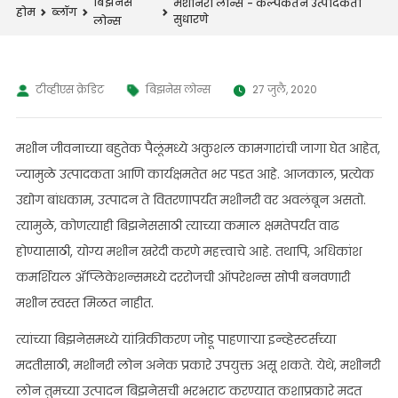
बिझनेस
मशीनरी लोन्स - कल्पकतेने उत्पादकता
होम
ब्लॉग
सुधारणे
लोन्स
टीव्हीएस क्रेडिट
बिझनेस लोन्स
27 जुलै, 2020
मशीन जीवनाच्या बहुतेक पैलूंमध्ये अकुशल कामगारांची जागा घेत आहेत,
ज्यामुळे उत्पादकता आणि कार्यक्षमतेत भर पडत आहे. आजकाल, प्रत्येक
उद्योग बांधकाम, उत्पादन ते वितरणापर्यंत मशीनरी वर अवलंबून असतो.
त्यामुळे, कोणत्याही बिझनेससाठी त्याच्या कमाल क्षमतेपर्यंत वाढ
होण्यासाठी, योग्य मशीन खरेदी करणे महत्त्वाचे आहे. तथापि, अधिकांश
कमर्शियल ॲप्लिकेशन्समध्ये दररोजची ऑपरेशन्स सोपी बनवणारी
मशीन स्वस्त मिळत नाहीत.
त्यांच्या बिझनेसमध्ये यांत्रिकीकरण जोडू पाहणाऱ्या इन्व्हेस्टर्सच्या
मदतीसाठी, मशीनरी लोन अनेक प्रकारे उपयुक्त असू शकते. येथे, मशीनरी
लोन तुमच्या उत्पादन बिझनेसची भरभराट करण्यात कशाप्रकारे मदत