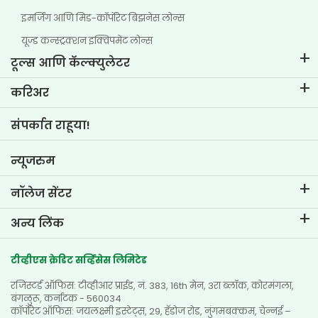
इमर्जिंग आणि मिड-कॉर्पोरेट बिझनेस लोन्स
यूज्ड कन्स्ट्रक्शन इक्विपमेंट लोन्स
टूल्स आणि कॅल्क्युलेटर
ईएमआय कॅल्क्युलेटर
करिअर
टू-व्हीलर लोन ईएमआय कॅल्क्युलेटर
टीव्हीएस क्रेडिट मधील जीवन
संपर्कात राहूया!
कार वॅल्यूएशन टूल
नोकरीच्या संधी
गोल प्लॅनर
न्यूजरुम
नॉलेज सेंटर
ब्लॉग
अन्य लिंक
एफएक्यू
ब्रँच लोकेटर
प्रशंसापत्रे
टीव्हीएस क्रेडिट सर्व्हिसेस लिमिटेड
डीलर लोकेटर
फोटो गॅलरी
रजिस्टर्ड ऑफिस: टीव्हीआर प्राईड, नं. 383, 16th मेन, 3रा ब्लॉक, कोरमंगला,
साईटमॅप
व्हिडिओ गॅलरी
बंगळुरू, कर्नाटक - 560034
कॉर्पोरेट ऑफिस: जयलक्ष्मी इस्टेट्स, 29, हॅडोज रोड, नुंगमबक्कम, चेन्नई –