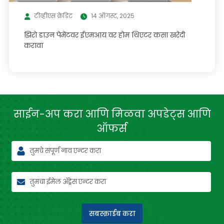
टीव्हीएस क्रेडिट
14 ऑगस्ट, 2025
झिरो डाउन पेमेंटवर ईएमआय वर होम थिएटर कसा खरेदी
करावा
साईन-अप करा आणि मिळवा
अपडेट्स आणि
ऑफर्स
सबस्क्राईब करा