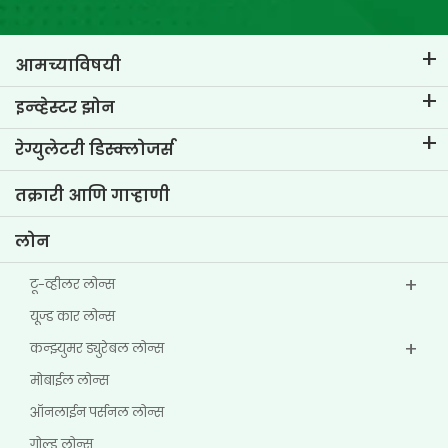
आमच्याविषयी
टीव्हीएस क्रेडिट विषयी
इन्व्हेस्टर झोन
आमचा ब्रँड जाणून घ्या
कॉर्पोरेट गव्हर्नन्स
रेग्युलेटरी डिस्क्लोजर्स
मुख्य प्रोफाईल्स
इन्व्हेस्टर माहिती
पॉलिसी
तक्रारी आणि गाऱ्हाणी
इतर डिस्क्लोजर
लोन
टू-व्हीलर लोन्स
यूज्ड कार लोन्स
कन्झ्युमर ड्युरेबल लोन्स
मोबाईल लोन्स
ऑनलाईन पर्सनल लोन्स
गोल्ड लोन्स