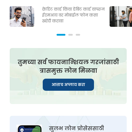
क्रेडिट कार्ड किंवा डेबिट कार्ड वापरून
ईएमआय वर मोबाईल फोन कसा
खरेदी करावा
तुमच्या सर्व फायनान्शियल गरजांसाठी
त्रासमुक्त लोन मिळवा
आत्ताच अप्लाय करा
सुलभ लोन प्रोसेससाठी