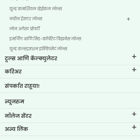
यूज्ड कमर्शियल व्हेईकल लोन्स
नवीन ट्रॅक्टर लोन्स
लोन अगेंस्ट प्रॉपर्टी
इमर्जिंग आणि मिड-कॉर्पोरेट बिझनेस लोन्स
यूज्ड कन्स्ट्रक्शन इक्विपमेंट लोन्स
टूल्स आणि कॅल्क्युलेटर
ईएमआय कॅल्क्युलेटर
करिअर
टू-व्हीलर लोन ईएमआय कॅल्क्युलेटर
टीव्हीएस क्रेडिट मधील जीवन
संपर्कात राहूया!
कार वॅल्यूएशन टूल
नोकरीच्या संधी
गोल प्लॅनर
न्यूजरुम
नॉलेज सेंटर
ब्लॉग
अन्य लिंक
एफएक्यू