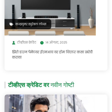
कन्झ्युमर ड्युरेबल लोन्स
टीव्हीएस क्रेडिट
14 ऑगस्ट, 2025
झिरो डाउन पेमेंटवर ईएमआय वर होम थिएटर कसा खरेदी
करावा
टीव्हीएस क्रेडिट वर
नवीन गोष्टी