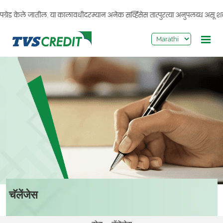
>
रेड केले जातील. या कालावधीदरम्यान अनेक सर्व्हिसेस तात्पुरत्या अनुपलब्ध असू शकत
चॅलेंजेस