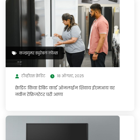
कन्झ्युमर ड्युरेबल लोन्स
टीव्हीएस क्रेडिट
18 ऑगस्ट, 2025
क्रेडिट किंवा डेबिट कार्ड ऑनलाईन शिवाय ईएमआय वर
नवीन रेफ्रिजरेटर घरी आणा