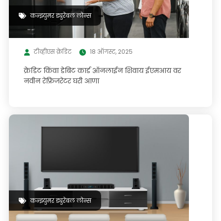
कन्झ्युमर ड्युरेबल लोन्स
टीव्हीएस क्रेडिट
18 ऑगस्ट, 2025
क्रेडिट किंवा डेबिट कार्ड ऑनलाईन शिवाय ईएमआय वर
नवीन रेफ्रिजरेटर घरी आणा
कन्झ्युमर ड्युरेबल लोन्स