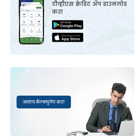
टीव्हीएस क्रेडिट ॲप डाउनलोड
करा
आत्ताच कॅल्क्युलेट करा