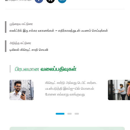
முந்தைய கட்டுரை
எலக்ட்ரிக் இரு சக்கர வாகனங்கள் – எதிர்காலத்துடன் பயணம் செய்யுங்கள்
அடுத்த கட்டுரை
டிவிஎஸ் கிரெடிட் சாதி செயலி
பிரபலமான
வலைப்பதிவுகள்
கிரெடிட் கார்டு அல்லது டெபிட் கார்டை
பயன்படுத்தி இஎம்ஐ-யில் மொபைல்
போனை எவ்வாறு வாங்குவது