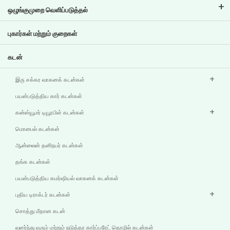
கார்ப்பரேட் நிர்வாகம்
ஒழுங்குமுறை வெளிப்படுத்தல்
முக்கிய சுயவிவரங்கள்
முதலீட்டாளர் தகவல்
கொள்கைகள்
புகார்கள் மற்றும் குறைகள்
பிற வெளிப்பாடுகள்
கடன்
இரு சக்கர வாகனக் கடன்கள்
பயன்படுத்திய கார் கடன்கள்
கன்ஸ்யூமர் டியூரபிள் கடன்கள்
மொபைல் கடன்கள்
ஆன்லைன் தனிநபர் கடன்கள்
தங்க கடன்கள்
பயன்படுத்திய கமர்ஷியல் வாகனக் கடன்கள்
புதிய டிராக்டர் கடன்கள்
சொத்து மீதான கடன்
வளர்ந்து வரும் மற்றும் நடுத்தர கார்ப்பரேட் தொழில் கடன்கள்