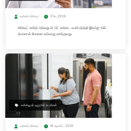
டிவிஎஸ் கிரெடிட்
11 மே, 2026
கிரெடிட் கார்டு அல்லது டெபிட் கார்டை பயன்படுத்தி இஎம்ஐ-யில்
மொபைல் போனை எவ்வாறு வாங்குவது
கன்ஸ்யூமர் டியூரபிள் கடன்கள்
டிவிஎஸ் கிரெடிட்
18 ஆகஸ்ட், 2025