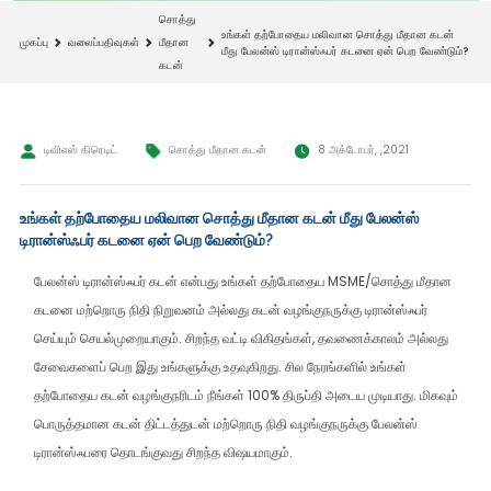
சொத்து
உங்கள் தற்போதைய மலிவான சொத்து மீதான கடன்
முகப்பு
வலைப்பதிவுகள்
மீதான
மீது பேலன்ஸ் டிரான்ஸ்ஃபர் கடனை ஏன் பெற வேண்டும்?
கடன்
டிவிஎஸ் கிரெடிட்
சொத்து மீதான கடன்
8 அக்டோபர், ,2021
உங்கள் தற்போதைய மலிவான சொத்து மீதான கடன் மீது பேலன்ஸ்
டிரான்ஸ்ஃபர் கடனை ஏன் பெற வேண்டும்?
பேலன்ஸ் டிரான்ஸ்ஃபர் கடன் என்பது உங்கள் தற்போதைய MSME/சொத்து மீதான
கடனை மற்றொரு நிதி நிறுவனம் அல்லது கடன் வழங்குநருக்கு டிரான்ஸ்ஃபர்
செய்யும் செயல்முறையாகும். சிறந்த வட்டி விகிதங்கள், தவணைக்காலம் அல்லது
சேவைகளைப் பெற இது உங்களுக்கு உதவுகிறது. சில நேரங்களில் உங்கள்
தற்போதைய கடன் வழங்குநரிடம் நீங்கள் 100% திருப்தி அடைய முடியாது. மிகவும்
பொருத்தமான கடன் திட்டத்துடன் மற்றொரு நிதி வழங்குநருக்கு பேலன்ஸ்
டிரான்ஸ்ஃபரை தொடங்குவது சிறந்த விஷயமாகும்.