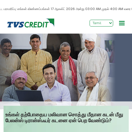
>
 பராமரிப்பு: எங்கள் விண்ணப்பங்கள் 17 ஆகஸ்ட் 2026 அன்று 03:00 AM முதல் 4:00 AM வரை மேம்படு
உங்கள் தற்போதைய மலிவான சொத்து மீதான கடன் மீது
பேலன்ஸ் டிரான்ஸ்ஃபர் கடனை ஏன் பெற வேண்டும்?