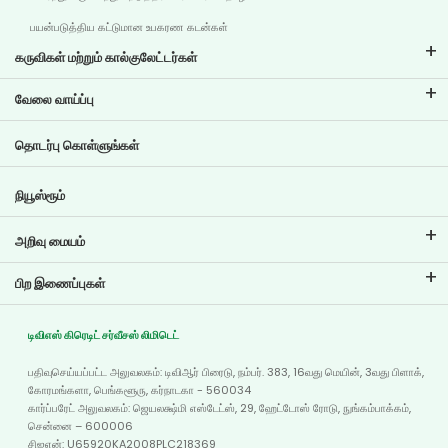
பயன்படுத்திய கட்டுமான உபகரண கடன்கள்
கருவிகள் மற்றும் கால்குலேட்டர்கள்
இஎம்ஐ கால்குலேட்டர்
வேலை வாய்ப்பு
இரு சக்கர வாகனக் கடன் இஎம்ஐ கால்குலேட்டர்
டிவிஎஸ் கிரெடிட்டில் வேலை வாய்ப்புகள்
தொடர்பு கொள்ளுங்கள்
கார் மதிப்பீட்டு கருவி
தற்போதைய வேலை வாய்ப்புகள்
இலக்கு திட்டமிடல்
நியூஸ்ரூம்
அறிவு மையம்
வலைப்பதிவுகள்
பிற இணைப்புகள்
அடிக்கடி கேட்கப்படும் கேள்விகள்
கிளை இடம்காட்டி
சான்றுகள்
டிவிஎஸ் கிரெடிட் சர்வீசஸ் லிமிடெட்
டீலர் இருப்பிடம்
போட்டோ கேலரி
பதிவுசெய்யப்பட்ட அலுவலகம்: டிவிஆர் பிரைடு, நம்பர். 383, 16வது மெயின், 3வது பிளாக்,
வரைபடம்
வீடியோ கேலரி
கோரமங்களா, பெங்களூரு, கர்நாடகா - 560034
கார்ப்பரேட் அலுவலகம்: ஜெயலக்ஷ்மி எஸ்டேட்ஸ், 29, ஹேட்டோஸ் ரோடு, நுங்கம்பாக்கம்,
சென்னை – 600006
சிஐஎன்: U65920KA2008PLC218369