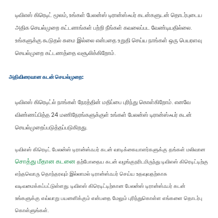
டிவிஎஸ் கிரெடிட் மூலம், உங்கள் பேலன்ஸ் டிரான்ஸ்ஃபர் கடன்களுடன் தொடர்புடைய
அதிக செயல்முறை கட்டணங்கள் பற்றி நீங்கள் கவலைப்பட வேண்டியதில்லை.
உங்களுக்கு கூடுதல் சுமை இல்லை என்பதை உறுதி செய்ய நாங்கள் ஒரு பெயரளவு
செயல்முறை கட்டணத்தை வசூலிக்கிறோம்.
அதிவிரைவான கடன் செயல்முறை:
டிவிஎஸ் கிரெடிட்ல் நாங்கள் நேரத்தின் மதிப்பை புரிந்து கொள்கிறோம். எனவே
விண்ணப்பித்த 24 மணிநேரங்களுக்குள் உங்கள் பேலன்ஸ் டிரான்ஸ்ஃபர் கடன்
செயல்முறைப்படுத்தப்படுகிறது.
டிவிஎஸ் கிரெடிட் பேலன்ஸ் டிரான்ஸ்ஃபர் கடன் வாடிக்கையாளர்களுக்கு தங்கள் மலிவான
சொத்து மீதான கடனை
தற்போதைய கடன் வழங்குநரிடமிருந்து டிவிஎஸ் கிரெடிட்டிற்கு
எந்தவொரு தொந்தரவும் இல்லாமல் டிரான்ஸ்ஃபர் செய்ய உதவுவதற்காக
வடிவமைக்கப்பட்டுள்ளது. டிவிஎஸ் கிரெடிட்டிற்கான பேலன்ஸ் டிரான்ஸ்ஃபர் கடன்
உங்களுக்கு எவ்வாறு பயனளிக்கும் என்பதை மேலும் புரிந்துகொள்ள எங்களை தொடர்பு
கொள்ளுங்கள்.