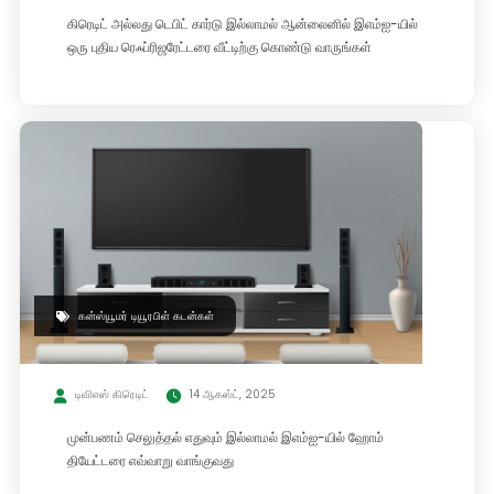
கிரெடிட் அல்லது டெபிட் கார்டு இல்லாமல் ஆன்லைனில் இஎம்ஐ-யில்
ஒரு புதிய ரெஃப்ரிஜரேட்டரை வீட்டிற்கு கொண்டு வாருங்கள்
கன்ஸ்யூமர் டியூரபிள் கடன்கள்
டிவிஎஸ் கிரெடிட்
14 ஆகஸ்ட், 2025
முன்பணம் செலுத்தல் எதுவும் இல்லாமல் இஎம்ஐ-யில் ஹோம்
தியேட்டரை எவ்வாறு வாங்குவது