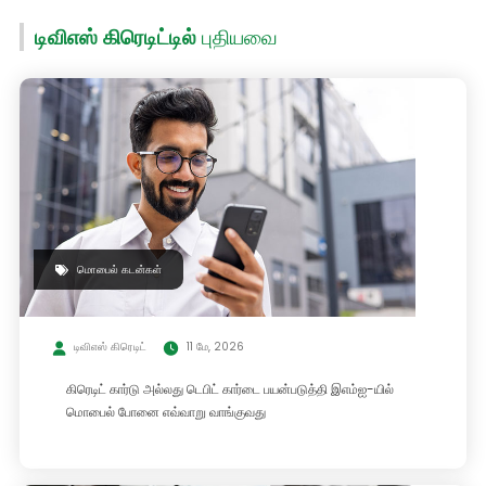
டிவிஎஸ் கிரெடிட்டில்
புதியவை
மொபைல் கடன்கள்
டிவிஎஸ் கிரெடிட்
11 மே, 2026
கிரெடிட் கார்டு அல்லது டெபிட் கார்டை பயன்படுத்தி இஎம்ஐ-யில்
மொபைல் போனை எவ்வாறு வாங்குவது