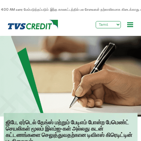
>
0 AM வரை மேம்படுத்தப்படும். இந்த காலகட்டத்தில் பல சேவைகள் தற்காலிகமாக கிடைக்காது. ஏற்பட்
ஜிபே, ஏர்டெல் தேங்ஸ் மற்றும் பேடிஎம் போன்ற பேமெண்ட்
செயலிகள் மூலம் இஎம்ஐ-கள் அல்லது கடன்
கட்டணங்களை செலுத்துவதற்கான டிவிஎஸ் கிரெடிட்டின்