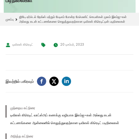
படிநிலைகள்
ஜிபே, ஏர்டெல் தேங்ஸ் மற்றும் பேடிஎம் போன்ற பேமெண்ட் செயலிகள் மூலம் இஎம்ஐ-கள்
முகப்பு
அல்லது கடன் கட்டணங்களை செலுத்துவதற்கான டிவிஎஸ் கிரெடிட்டின் படிநிலைகள்
டிவிஎஸ் கிரெடிட்
20 டிசம்பர், 2023
இவற்றில் பகிரவும்
முந்தைய கட்டுரை
டிவிஎஸ் கிரெடிட் வாட்ஸ்அப் கணக்கு வழியாக இஎம்ஐ-கள் அல்லது கடன்
கட்டணங்களை ஆன்லைனில் செலுத்துவதற்கான டிவிஎஸ் கிரெடிட் படிநிலைகள்
அடுத்த கட்டுரை