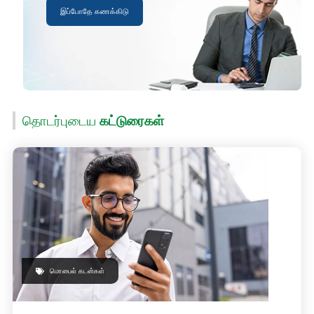
இப்போதே கணக்கிடு
தொடர்புடைய
கட்டுரைகள்
மொபைல் கடன்கள்