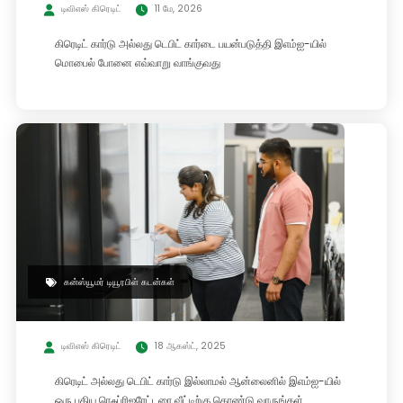
டிவிஎஸ் கிரெடிட்
11 மே, 2026
கிரெடிட் கார்டு அல்லது டெபிட் கார்டை பயன்படுத்தி இஎம்ஐ-யில்
மொபைல் போனை எவ்வாறு வாங்குவது
கன்ஸ்யூமர் டியூரபிள் கடன்கள்
டிவிஎஸ் கிரெடிட்
18 ஆகஸ்ட், 2025
கிரெடிட் அல்லது டெபிட் கார்டு இல்லாமல் ஆன்லைனில் இஎம்ஐ-யில்
ஒரு புதிய ரெஃப்ரிஜரேட்டரை வீட்டிற்கு கொண்டு வாருங்கள்