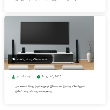
கன்ஸ்யூமர் டியூரபிள் கடன்கள்
டிவிஎஸ் கிரெடிட்
14 ஆகஸ்ட், 2025
முன்பணம் செலுத்தல் எதுவும் இல்லாமல் இஎம்ஐ-யில் ஹோம்
தியேட்டரை எவ்வாறு வாங்குவது