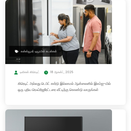
கன்ஸ்யூமர் டியூரபிள் கடன்கள்
டிவிஎஸ் கிரெடிட்
18 ஆகஸ்ட், 2025
கிரெடிட் அல்லது டெபிட் கார்டு இல்லாமல் ஆன்லைனில் இஎம்ஐ-யில்
ஒரு புதிய ரெஃப்ரிஜரேட்டரை வீட்டிற்கு கொண்டு வாருங்கள்