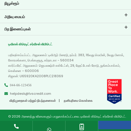
நியூஸ்ரூம்
அறிவு மையம்
வலைப்பதிவுகள்
பிற இணைப்புகள்
அடிக்கடி கேட்கப்படும் கேள்விகள்
கிளை இடம்காட்டி
சான்றுகள்
டிவிஎஸ் கிரெடிட் சர்வீசஸ் லிமிடெட்
டீலர் இருப்பிடம்
போட்டோ கேலரி
பதிவுசெய்யப்பட்ட அலுவலகம்: டிவிஆர் பிரைடு, நம்பர். 383, 16வது மெயின், 3வது பிளாக்,
வரைபடம்
வீடியோ கேலரி
கோரமங்களா, பெங்களூரு, கர்நாடகா - 560034
கார்ப்பரேட் அலுவலகம்: ஜெயலக்ஷ்மி எஸ்டேட்ஸ், 29, ஹேட்டோஸ் ரோடு, நுங்கம்பாக்கம்,
சென்னை – 600006
சிஐஎன்: U65920KA2008PLC218369
044-66-123456
helpdesk@tvscredit.com
விதிமுறைகள் மற்றும் நிபந்தனைகள்
தனியுரிமை கொள்கை
© 2026 அனைத்து உரிமைகளும் பாதுகாக்கப்பட்டவை. டிவிஎஸ் கிரெடிட் சர்வீசஸ் லிமிடெட்.