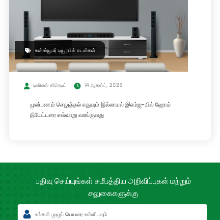
கன்ஸ்யூமர் டியூரபிள் கடன்கள்
டிவிஎஸ் கிரெடிட்
14 ஆகஸ்ட், 2025
முன்பணம் செலுத்தல் எதுவும் இல்லாமல் இஎம்ஐ-யில் ஹோம்
தியேட்டரை எவ்வாறு வாங்குவது
பதிவு செய்யுங்கள் சமீபத்திய
அறிவிப்புகள் மற்றும்
சலுகைகளுக்கு