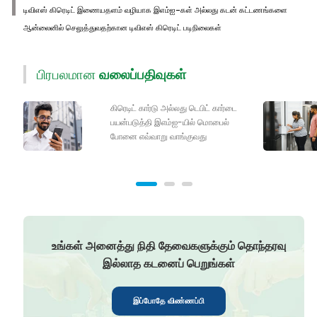
டிவிஎஸ் கிரெடிட் இணையதளம் வழியாக இஎம்ஐ-கள் அல்லது கடன் கட்டணங்களை
ஆன்லைனில் செலுத்துவதற்கான டிவிஎஸ் கிரெடிட் படிநிலைகள்
பிரபலமான
வலைப்பதிவுகள்
கிரெடிட் கார்டு அல்லது டெபிட் கார்டை
பயன்படுத்தி இஎம்ஐ-யில் மொபைல்
போனை எவ்வாறு வாங்குவது
உங்கள் அனைத்து நிதி தேவைகளுக்கும் தொந்தரவு
இல்லாத கடனைப் பெறுங்கள்
இப்போதே விண்ணப்பி