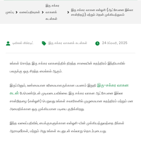
இரு சக்கர
இரு சக்கர வாகன என்ஓசி (ஆட்சேபனை இல்லா
முகப்பு
வலைப்பதிவுகள்
வாகனக்
சான்றிதழ்) மற்றும் அதன் முக்கியத்துவம்
கடன்கள்
டிவிஎஸ் கிரெடிட்
இரு சக்கர வாகனக் கடன்கள்
24 பிப்ரவரி, 2025
உங்கள் சொந்த இரு சக்கர வாகனத்தில் திறந்த சாலையின் சுதந்திரம் இந்தியாவில்
பலருக்கு ஒரு சிறந்த மைல்கல் ஆகும்.
இரு-சக்கர வாகன
இருப்பினும், உண்மையான உரிமையாளருக்கான பயணம் இறுதி
கடன்
பேமெண்டுடன் முடிவடையவில்லை. இரு சக்கர வாகன ஆட்சேபனை இல்லா
சான்றிதழை (என்ஓசி) பெறுவது உங்கள் சவாரிகளில் முழுமையான சுதந்திரம் மற்றும் மன
அமைதிக்கான ஒரு முக்கியமான படியை குறிக்கிறது.
இந்த வலைப்பதிவில், பைக்குகளுக்கான என்ஓசி-யின் முக்கியத்துவத்தை நீங்கள்
ஆராயுவீர்கள், மற்றும் அது உங்கள் கடனுடன் எவ்வாறு தொடர்புடையது.