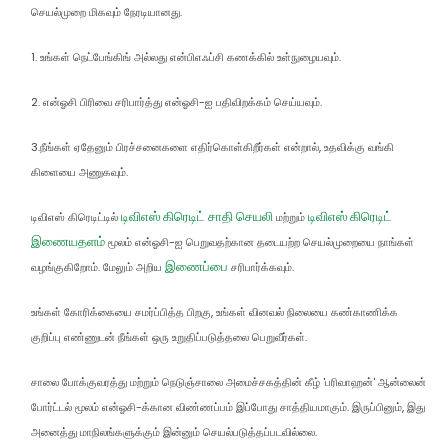
செயல்முறை மிகவும் நேரடியானது.
1. உங்கள் நெட்பேங்கிங் அல்லது என்பிஎஃப்சி கணக்கில் உள்நுழையவும்.
2. என்ஓசி பிரிவை சரிபார்த்து என்ஓசி-ஐ பதிவிறக்கம் செய்யவும்.
3.நீங்கள் ஏதேனும் பிரச்சனைகளை எதிர்கொள்கிறீர்கள் என்றால், உதவிக்கு வங்கி
கிளையை அணுகவும்.
டிவிஎஸ் கிரெடிட் சாதி செயலி
டிவிஎஸ் கிரெடிட்
டிவிஎஸ் கிரெடிட்டில்
மற்றும்
இணையதளம்
மூலம் என்ஓசி-ஐ பெறுவதற்கான தடையற்ற செயல்முறையை நாங்கள்
இணைப்பை
வழங்குகிறோம். மேலும் அறிய
சரிபார்க்கவும்.
உங்கள் கோரிக்கையை சமர்ப்பித்த பிறகு, உங்கள் வினவல் நிலையை கண்காணிக்க
குறிப்பு எண்ணுடன் நீங்கள் ஒரு உறுதிப்படுத்தலை பெறுவீர்கள்.
சாலை போக்குவரத்து மற்றும் நெடுஞ்சாலை அமைச்சகத்தின் கீழ் 'பரிவாஹன்' ஆன்லைன்
போர்ட்டல் மூலம் என்ஓசி-க்கான விண்ணப்பம் இப்போது சாத்தியமாகும். இருப்பினும், இது
அனைத்து மாநிலங்களுக்கும் இன்னும் செயல்படுத்தப்படவில்லை.