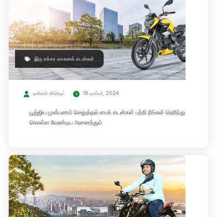
இரு சக்கர வாகனக் கடன்கள்
டிவிஎஸ் கிரெடிட்
18 டிசம்பர், 2024
பூஜ்ஜிய முன்பணம் செலுத்தல் பைக் கடன்கள் பற்றி நீங்கள் தெரிந்து
கொள்ள வேண்டிய அனைத்தும்