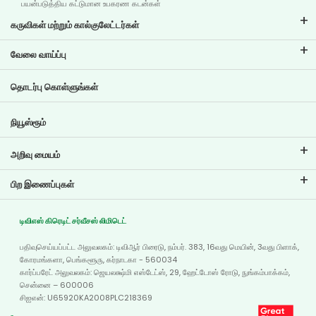
பயன்படுத்திய கட்டுமான உபகரண கடன்கள்
கருவிகள் மற்றும் கால்குலேட்டர்கள்
இஎம்ஐ கால்குலேட்டர்
வேலை வாய்ப்பு
இரு சக்கர வாகனக் கடன் இஎம்ஐ கால்குலேட்டர்
டிவிஎஸ் கிரெடிட்டில் வேலை வாய்ப்புகள்
தொடர்பு கொள்ளுங்கள்
கார் மதிப்பீட்டு கருவி
தற்போதைய வேலை வாய்ப்புகள்
இலக்கு திட்டமிடல்
நியூஸ்ரூம்
அறிவு மையம்
வலைப்பதிவுகள்
பிற இணைப்புகள்
அடிக்கடி கேட்கப்படும் கேள்விகள்
கிளை இடம்காட்டி
சான்றுகள்
டிவிஎஸ் கிரெடிட் சர்வீசஸ் லிமிடெட்
டீலர் இருப்பிடம்
போட்டோ கேலரி
பதிவுசெய்யப்பட்ட அலுவலகம்: டிவிஆர் பிரைடு, நம்பர். 383, 16வது மெயின், 3வது பிளாக்,
வரைபடம்
வீடியோ கேலரி
கோரமங்களா, பெங்களூரு, கர்நாடகா - 560034
கார்ப்பரேட் அலுவலகம்: ஜெயலக்ஷ்மி எஸ்டேட்ஸ், 29, ஹேட்டோஸ் ரோடு, நுங்கம்பாக்கம்,
சென்னை – 600006
சிஐஎன்: U65920KA2008PLC218369