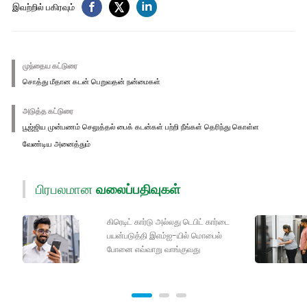
இவற்றில் பகிரவும்
முந்தைய கட்டுரை
சொத்து மீதான கடன் பெறுவதன் நன்மைகள்
அடுத்த கட்டுரை
பூஜ்ஜிய முன்பணம் செலுத்தல் பைக் கடன்கள் பற்றி நீங்கள் தெரிந்து கொள்ள
வேண்டிய அனைத்தும்
பிரபலமான
வலைப்பதிவுகள்
கிரெடிட் கார்டு அல்லது டெபிட் கார்டை
பயன்படுத்தி இஎம்ஐ-யில் மொபைல்
போனை எவ்வாறு வாங்குவது