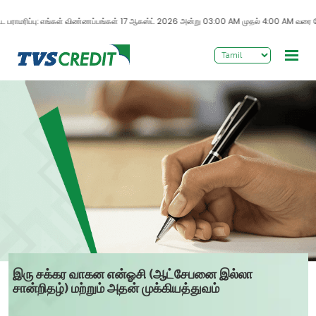
>
 பராமரிப்பு: எங்கள் விண்ணப்பங்கள் 17 ஆகஸ்ட் 2026 அன்று 03:00 AM முதல் 4:00 AM வரை மேம்படு
இரு சக்கர வாகன என்ஓசி (ஆட்சேபனை இல்லா
சான்றிதழ்) மற்றும் அதன் முக்கியத்துவம்