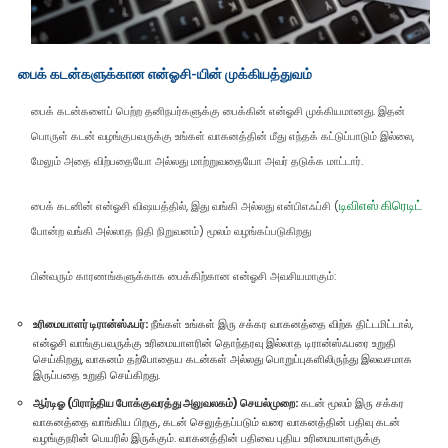
பைக் கடன்களுக்கான என்ஓசி-யின் முக்கியத்துவம்
பைக் கடன்களைப் பெற்ற தனிநபர்களுக்கு பைக்கின் என்ஓசி முக்கியமானது. இதன்
பொருள் கடன் வழங்குபவருக்கு உங்கள் வாகனத்தின் மீது எந்தக் கட்டுப்பாடும் இல்லை,
மேலும் அதை விற்பதையோ அல்லது மாற்றுவதையோ அவர் தடுக்க மாட்டார்.
டிவிஎஸ் கிரெடிட்
பைக் கடனின் என்ஓசி விஷயத்தில், இது வங்கி அல்லது என்பிஎஃப்சி (
போன்ற வங்கி அல்லாத நிதி நிறுவனம்) மூலம் வழங்கப்படுகிறது
பின்வரும் காரணங்களுக்காக பைக்கிற்கான என்ஓசி அவசியமாகும்:
உரிமையாளர் டிரான்ஸ்ஃபர்:
நீங்கள் உங்கள் இரு சக்கர வாகனத்தை விற்க திட்டமிட்டால்,
என்ஓசி வாங்குபவருக்கு உரிமையாளரின் தொந்தரவு இல்லாத டிரான்ஸ்ஃபரை உறுதி
செய்கிறது, வாகனம் தற்போதைய கடன்கள் அல்லது பொறுப்புகளிலிருந்து இலவசமாக
இருப்பதை உறுதி செய்கிறது.
ஆர்டிஓ (பிராந்திய போக்குவரத்து அலுவலகம்) செயல்முறை:
கடன் மூலம் இரு சக்கர
வாகனத்தை வாங்கிய பிறகு, கடன் செலுத்தப்படும் வரை வாகனத்தின் பதிவு கடன்
வழங்குநரின் பெயரில் இருக்கும். வாகனத்தின் பதிவை புதிய உரிமையாளருக்கு