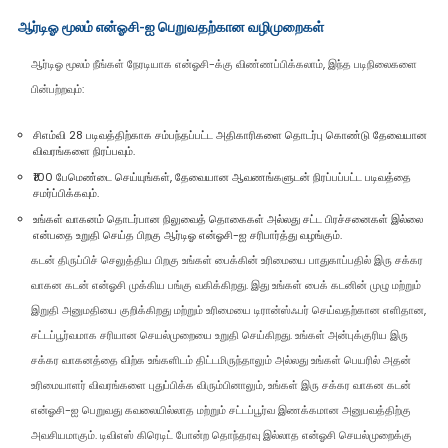
ஆர்டிஓ மூலம் என்ஓசி-ஐ பெறுவதற்கான வழிமுறைகள்
ஆர்டிஓ மூலம் நீங்கள் நேரடியாக என்ஓசி-க்கு விண்ணப்பிக்கலாம், இந்த படிநிலைகளை
பின்பற்றவும்:
சிஎம்வி 28 படிவத்திற்காக சம்பந்தப்பட்ட அதிகாரிகளை தொடர்பு கொண்டு தேவையான
விவரங்களை நிரப்பவும்.
₹100 பேமெண்டை செய்யுங்கள், தேவையான ஆவணங்களுடன் நிரப்பப்பட்ட படிவத்தை
சமர்ப்பிக்கவும்.
உங்கள் வாகனம் தொடர்பான நிலுவைத் தொகைகள் அல்லது சட்ட பிரச்சனைகள் இல்லை
என்பதை உறுதி செய்த பிறகு ஆர்டிஓ என்ஓசி-ஐ சரிபார்த்து வழங்கும்.
கடன் திருப்பிச் செலுத்திய பிறகு உங்கள் பைக்கின் உரிமையை பாதுகாப்பதில் இரு சக்கர
வாகன கடன் என்ஓசி முக்கிய பங்கு வகிக்கிறது. இது உங்கள் பைக் கடனின் முழு மற்றும்
இறுதி அனுமதியை குறிக்கிறது மற்றும் உரிமையை டிரான்ஸ்ஃபர் செய்வதற்கான எளிதான,
சட்டப்பூர்வமாக சரியான செயல்முறையை உறுதி செய்கிறது. உங்கள் அன்புக்குரிய இரு
சக்கர வாகனத்தை விற்க உங்களிடம் திட்டமிருந்தாலும் அல்லது உங்கள் பெயரில் அதன்
உரிமையாளர் விவரங்களை புதுப்பிக்க விரும்பினாலும், உங்கள் இரு சக்கர வாகன கடன்
என்ஓசி-ஐ பெறுவது கவலையில்லாத மற்றும் சட்டப்பூர்வ இணக்கமான அனுபவத்திற்கு
அவசியமாகும். டிவிஎஸ் கிரெடிட் போன்ற தொந்தரவு இல்லாத என்ஓசி செயல்முறைக்கு