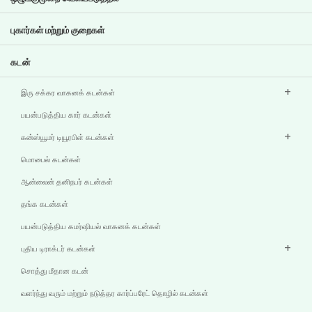
முக்கிய சுயவிவரங்கள்
முதலீட்டாளர் தகவல்
கொள்கைகள்
புகார்கள் மற்றும் குறைகள்
பிற வெளிப்பாடுகள்
கடன்
இரு சக்கர வாகனக் கடன்கள்
பயன்படுத்திய கார் கடன்கள்
கன்ஸ்யூமர் டியூரபிள் கடன்கள்
மொபைல் கடன்கள்
ஆன்லைன் தனிநபர் கடன்கள்
தங்க கடன்கள்
பயன்படுத்திய கமர்ஷியல் வாகனக் கடன்கள்
புதிய டிராக்டர் கடன்கள்
சொத்து மீதான கடன்
வளர்ந்து வரும் மற்றும் நடுத்தர கார்ப்பரேட் தொழில் கடன்கள்