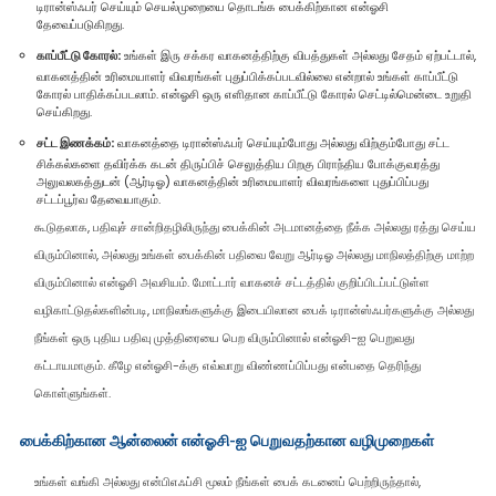
டிரான்ஸ்ஃபர் செய்யும் செயல்முறையை தொடங்க பைக்கிற்கான என்ஓசி
தேவைப்படுகிறது.
காப்பீட்டு கோரல்:
உங்கள் இரு சக்கர வாகனத்திற்கு விபத்துகள் அல்லது சேதம் ஏற்பட்டால்,
வாகனத்தின் உரிமையாளர் விவரங்கள் புதுப்பிக்கப்படவில்லை என்றால் உங்கள் காப்பீட்டு
கோரல் பாதிக்கப்படலாம். என்ஓசி ஒரு எளிதான காப்பீட்டு கோரல் செட்டில்மென்டை உறுதி
செய்கிறது.
சட்ட இணக்கம்:
வாகனத்தை டிரான்ஸ்ஃபர் செய்யும்போது அல்லது விற்கும்போது சட்ட
சிக்கல்களை தவிர்க்க கடன் திருப்பிச் செலுத்திய பிறகு பிராந்திய போக்குவரத்து
அலுவலகத்துடன் (ஆர்டிஓ) வாகனத்தின் உரிமையாளர் விவரங்களை புதுப்பிப்பது
சட்டப்பூர்வ தேவையாகும்.
கூடுதலாக, பதிவுச் சான்றிதழிலிருந்து பைக்கின் அடமானத்தை நீக்க அல்லது ரத்து செய்ய
விரும்பினால், அல்லது உங்கள் பைக்கின் பதிவை வேறு ஆர்டிஓ அல்லது மாநிலத்திற்கு மாற்ற
விரும்பினால் என்ஓசி அவசியம். மோட்டார் வாகனச் சட்டத்தில் குறிப்பிடப்பட்டுள்ள
வழிகாட்டுதல்களின்படி, மாநிலங்களுக்கு இடையிலான பைக் டிரான்ஸ்ஃபர்களுக்கு அல்லது
நீங்கள் ஒரு புதிய பதிவு முத்திரையை பெற விரும்பினால் என்ஓசி-ஐ பெறுவது
கட்டாயமாகும். கீழே என்ஓசி-க்கு எவ்வாறு விண்ணப்பிப்பது என்பதை தெரிந்து
கொள்ளுங்கள்.
பைக்கிற்கான ஆன்லைன் என்ஓசி-ஐ பெறுவதற்கான வழிமுறைகள்
உங்கள் வங்கி அல்லது என்பிஎஃப்சி மூலம் நீங்கள் பைக் கடனைப் பெற்றிருந்தால்,