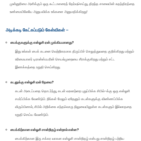
முன்னுரிமை அளிக்கும் ஒரு கூட்டாளரைத் தேர்வுசெய்து, திறந்த சாலையின் சுதந்திரத்தை
உண்மையிலேயே அனுபவிக்க உங்களை அனுமதிக்கிறது!
அடிக்கடி கேட்கப்படும் கேள்விகள் –
பைக்குகளுக்கு என்ஓசி ஏன் முக்கியமானது?
இது உங்கள் பைக் கடனை வெற்றிகரமாக திருப்பிச் செலுத்துவதை குறிக்கிறது மற்றும்
உரிமையாளர் டிரான்ஸ்ஃபரின் செயல்முறையை சீராக்குகிறது மற்றும் சட்ட
இணக்கத்தை உறுதி செய்கிறது.
கடனுக்கு என்ஓசி ஏன் தேவை?
கடன் அடைப்பதை தொடர்ந்து, கடன் வரலாற்றை புதுப்பிக்க சிபில்-க்கு ஒரு என்ஓசி
சமர்ப்பிக்க வேண்டும். நீங்கள் மேலும் ஏதேனும் கடன்களுக்கு விண்ணப்பிக்க
விரும்பினால், சிபில் அறிக்கை எந்தவொரு நிலுவையிலுள்ள கடன்களும் இல்லாததை
உறுதி செய்ய வேண்டும்.
பைக்கிற்கான என்ஓசி சான்றிதழ் என்றால் என்ன?
பைக்கிற்கான இரு சக்கர வாகன என்ஓசி சான்றிதழ் என்பது சான்றிதழ் பற்றிய