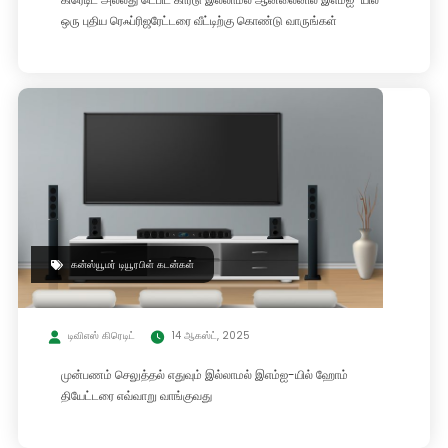
ஒரு புதிய ரெஃப்ரிஜரேட்டரை வீட்டிற்கு கொண்டு வாருங்கள்
கன்ஸ்யூமர் டியூரபிள் கடன்கள்
டிவிஎஸ் கிரெடிட்
14 ஆகஸ்ட், 2025
முன்பணம் செலுத்தல் எதுவும் இல்லாமல் இஎம்ஐ-யில் ஹோம்
தியேட்டரை எவ்வாறு வாங்குவது