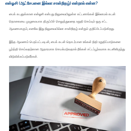
என்ஓசி (ஆட்சேபனை இல்லா சான்றிதழ்) என்றால் என்ன?
பைக் கடனுக்கான என்ஓசி என்பது நிலுவையிலுள்ள கட்டணங்கள் இல்லாமல் கடன்
தொகையை முழுமையாக திருப்பிச் செலுத்துவதை உறுதி செய்யும் ஒரு சட்ட
ஆவணமாகும், எனவே இது நிலுவையில்லா சான்றிதழ் என்றும் குறிப்பிடப்படுகிறது.
இந்த ஆவணம் பெறப்பட்டவுடன், பைக் கடன் தொடர்பான உங்கள் நிதி உறுதிப்பாடுகளை
பூர்த்தி செய்வதற்கான ஆதாரமாக செயல்படுவதால் நீங்கள் சட்டப்பூர்வமாக கடனிலிருந்து
விடுவிக்கப்படுவீர்கள்.