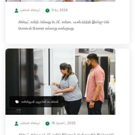
டிவிஎஸ் கிரெடிட்
11 மே, 2026
கிரெடிட் கார்டு அல்லது டெபிட் கார்டை பயன்படுத்தி இஎம்ஐ-யில்
மொபைல் போனை எவ்வாறு வாங்குவது
கன்ஸ்யூமர் டியூரபிள் கடன்கள்
டிவிஎஸ் கிரெடிட்
18 ஆகஸ்ட், 2025
கிரெடிட் அல்லது டெபிட் கார்டு இல்லாமல் ஆன்லைனில் இஎம்ஐ-யில்