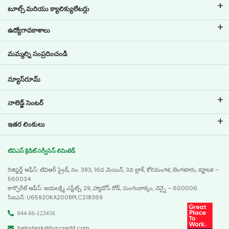
టూల్స్ మరియు క్యాలిక్యులేటర్లు
ఇఎంఐ క్యాలిక్యులేటర్
ఉద్యోగావకాశాలు
టూ వీలర్ లోన్ ఇఎంఐ క్యాలిక్యులేటర్
టివిఎస్ క్రెడిట్‌ వద్ద ఉద్యోగ జీవితం
మమ్మల్ని సంప్రదించండి
కార్ వాల్యుయేషన్ టూల్
ప్రస్తుత ఉద్యోగావకాశాలు
గోల్ ప్లానర్
న్యూస్‌రూమ్
నాలెడ్జ్ సెంటర్
బ్లాగులు
ఇతర లింకులు
సాధారణ ప్రశ్నలు
బ్రాంచ్ లొకేటర్
టెస్టిమోనియల్స్
టివిఎస్ క్రెడిట్ సర్వీసెస్ లిమిటెడ్
డీలర్ లొకేటర్
ఫోటో గ్యాలరీ
రిజిస్టర్డ్ ఆఫీస్: టివిఆర్ ప్రైడ్, నం. 383, 16వ మెయిన్, 3వ బ్లాక్, కోరమంగళ, బెంగళూరు, కర్ణాటక –
సైట్ మ్యాప్
వీడియో గ్యాలరీ
560034
కార్పొరేట్ ఆఫీస్: జయలక్ష్మి ఎస్టేట్స్, 29, హ్యాడోస్ రోడ్, నుంగంబాక్కం, చెన్నై – 600006
సిఐఎన్: U65920KA2008PLC218369
044-66-123456
helpdesk@tvscredit.com