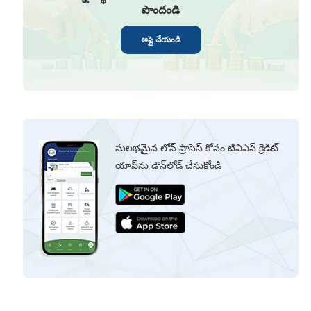
పొందండి
అప్లై చేయండి
సులభమైన లోన్ ప్రాసెస్ కోసం టివిఎస్ క్రెడిట్
యాప్‌ను డౌన్‌లోడ్ చేసుకోండి