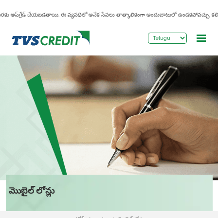
>
 అప్‌గ్రేడ్ చేయబడతాయి. ఈ వ్యవధిలో అనేక సేవలు తాత్కాలికంగా అందుబాటులో ఉండకపోవచ్చు. కలిగిన అ
మొబైల్ లోన్లు