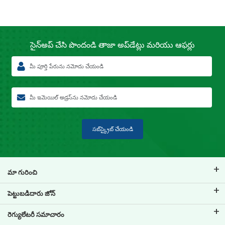
సైన్‍‌అప్ చేసి పొందండి తాజా
అప్‌డేట్లు మరియు ఆఫర్లు
సబ్‌స్క్రైబ్ చేయండి
మా గురించి
టివిఎస్ క్రెడిట్ గురించి
పెట్టుబడిదారు జోన్
మా బ్రాండ్ గురించి తెలుసుకోండి
కార్పొరేట్ గవర్నెన్స్
రెగ్యులేటరీ సమాచారం
కీలక వ్యక్తులు