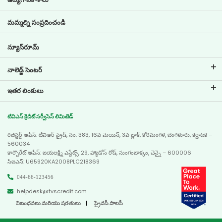
టూ వీలర్ లోన్ ఇఎంఐ క్యాలిక్యులేటర్
టివిఎస్ క్రెడిట్‌ వద్ద ఉద్యోగ జీవితం
మమ్మల్ని సంప్రదించండి
కార్ వాల్యుయేషన్ టూల్
ప్రస్తుత ఉద్యోగావకాశాలు
గోల్ ప్లానర్
న్యూస్‌రూమ్
నాలెడ్జ్ సెంటర్
బ్లాగులు
ఇతర లింకులు
సాధారణ ప్రశ్నలు
బ్రాంచ్ లొకేటర్
టెస్టిమోనియల్స్
టివిఎస్ క్రెడిట్ సర్వీసెస్ లిమిటెడ్
డీలర్ లొకేటర్
ఫోటో గ్యాలరీ
రిజిస్టర్డ్ ఆఫీస్: టివిఆర్ ప్రైడ్, నం. 383, 16వ మెయిన్, 3వ బ్లాక్, కోరమంగళ, బెంగళూరు, కర్ణాటక –
సైట్ మ్యాప్
వీడియో గ్యాలరీ
560034
కార్పొరేట్ ఆఫీస్: జయలక్ష్మి ఎస్టేట్స్, 29, హ్యాడోస్ రోడ్, నుంగంబాక్కం, చెన్నై – 600006
సిఐఎన్: U65920KA2008PLC218369
044-66-123456
helpdesk@tvscredit.com
నిబంధనలు మరియు షరతులు
ప్రైవసీ పాలసీ