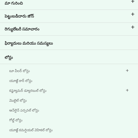
మా గురించి
టివిఎస్ క్రెడిట్ గురించి
పెట్టుబడిదారు జోన్
మా బ్రాండ్ గురించి తెలుసుకోండి
కార్పొరేట్ గవర్నెన్స్
రెగ్యులేటరీ సమాచారం
కీలక వ్యక్తులు
పెట్టుబడిదారు సమాచారం
పాలసీలు
ఫిర్యాదులు మరియు సమస్యలు
ఇతర ప్రకటనలు
లోన్లు
టూ వీలర్ లోన్లు
యూజ్డ్ కార్ లోన్లు
కన్జ్యూమర్ డ్యూరబుల్ లోన్లు
మొబైల్ లోన్లు
ఆన్‌లైన్ పర్సనల్ లోన్లు
గోల్డ్ లోన్లు
యూజ్డ్ కమర్షియల్ వెహికల్ లోన్లు