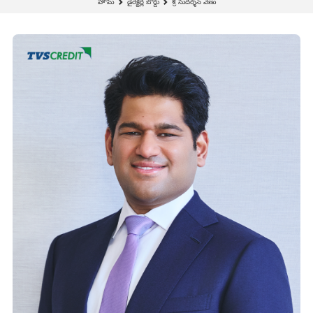
హోమ్
డైరెక్టర్ల బోర్డు
శ్రీ సుదర్శన్ వేణు