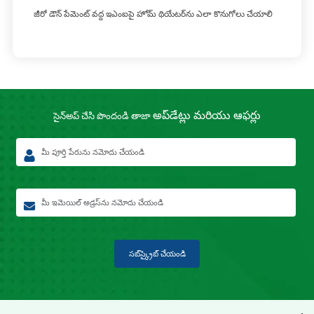
జీరో డౌన్ పేమెంట్ వద్ద ఇఎంఐపై హోమ్ థియేటర్‌ను ఎలా కొనుగోలు చేయాలి
అప్‌డేట్లు మరియు ఆఫర్లు
సైన్‍‌అప్ చేసి పొందండి తాజా
సబ్‌స్క్రైబ్ చేయండి