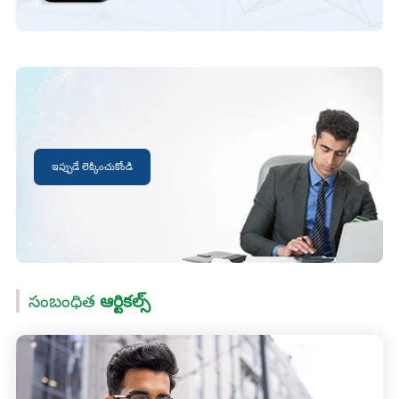
ఇప్పుడే లెక్కించుకోండి
సంబంధిత
ఆర్టికల్స్