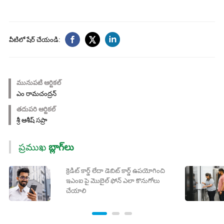
వీటిలో షేర్ చేయండి:‌
మునుపటి ఆర్టికల్
ఎం రామచంద్రన్
తదుపరి ఆర్టికల్
శ్రీ ఆశీష్ సప్రా
ప్రముఖ
బ్లాగ్‌లు
క్రెడిట్ కార్డ్ లేదా డెబిట్ కార్డ్ ఉపయోగించి
ఇఎంఐ పై మొబైల్ ఫోన్ ఎలా కొనుగోలు
చేయాలి