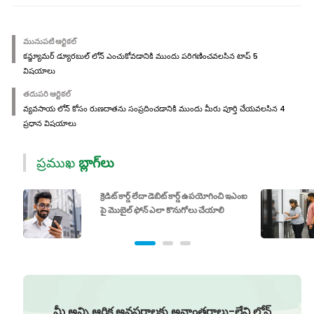
మునుపటి ఆర్టికల్
కన్జ్యూమర్ డ్యూరబుల్ లోన్ ఎంచుకోవడానికి ముందు పరిగణించవలసిన టాప్ 5
విషయాలు
తదుపరి ఆర్టికల్
వ్యవసాయ లోన్ కోసం రుణదాతను సంప్రదించడానికి ముందు మీరు పూర్తి చేయవలసిన 4
ప్రధాన విషయాలు
ప్రముఖ
బ్లాగ్‌లు
క్రెడిట్ కార్డ్ లేదా డెబిట్ కార్డ్ ఉపయోగించి ఇఎంఐ
పై మొబైల్ ఫోన్ ఎలా కొనుగోలు చేయాలి
మీ అన్ని ఆర్థిక అవసరాలకు అవాంతరాలు-లేని లోన్