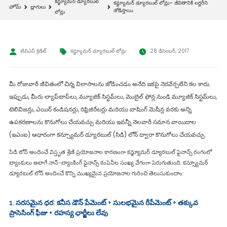
కన్జ్యూమర్ డ్యూరబుల్
కన్జ్యూమర్ డ్యూరబుల్ లోన్లు– జీవితానికి లగ్జరీని
హోమ్
బ్లాగులు
జోడిస్తాయి
లోన్లు
టివిఎస్ క్రెడిట్
కన్జ్యూమర్ డ్యూరబుల్ లోన్లు
28 డిసెంబర్, 2017
మీ రోజువారీ జీవితంలో చిన్న విలాసాలను జోడించడం అనేది ఇకపై నెరవేర్చలేని కల కాదు.
ఇప్పుడు, మీరు ల్యాప్‌టాప్‌లు, మ్యూజిక్ సిస్టమ్‌లు, మొబైల్ ఫోన్ల నుండి మ్యూజిక్ సిస్టమ్‌లు,
టెలివిజన్లు, ఎయిర్ కండిషనర్లు, రిఫ్రిజిరేటర్లు మరియు వాషింగ్ మెషీన్ల వరకు అన్ని
ఉపకరణాలను కొనుగోలు చేయవచ్చు మరియు ఇవన్నీ నెలవారీ సమాన వాయిదాల
(ఇఎంఐ) ఆధారంగా కన్స్యూమర్ డ్యూరబుల్ (సిడి) లోన్‌ ద్వారా కొనుగోలు చేయవచ్చు.
సిడి లోన్ అందించే విస్తృత శ్రేణి ప్రయోజనాల కారణంగా కన్జ్యూమర్ డ్యూరబుల్ ఫైనాన్స్ రంగంలో
బ్యాంకులు అలాగే నాన్-బ్యాంకింగ్ ఫైనాన్స్ కంపెనీల సంఖ్య వేగంగా పెరుగుతుంది. కన్స్యూమర్
డ్యూరబుల్ లోన్ అందించే కొన్ని ముఖ్యమైన ప్రయోజనాల గురించి తెలుసుకుందాం:
1. సరసమైన ధర: కనీస డౌన్ పేమెంట్ + సులభమైన రీపేమెంట్ + తక్కువ
ప్రాసెసింగ్ ఫీజు + రహస్య ఛార్జీలు లేవు