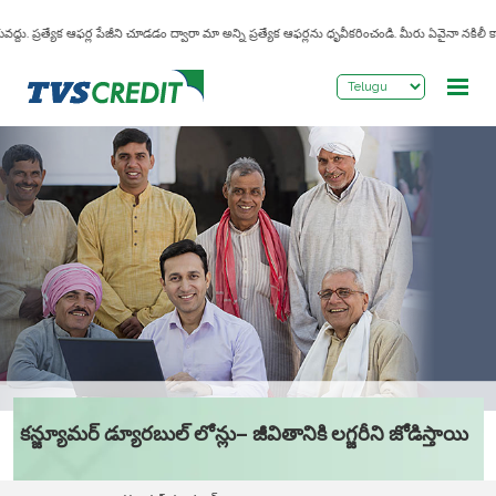
>
ద్దు. ప్రత్యేక ఆఫర్ల పేజీని చూడడం ద్వారా మా అన్ని ప్రత్యేక ఆఫర్లను ధృవీకరించండి. మీరు ఏవైనా నకిలీ కాల
కన్జ్యూమర్ డ్యూరబుల్ లోన్లు– జీవితానికి లగ్జరీని జోడిస్తాయి