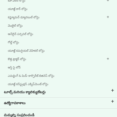
టూ వీలర్ లోన్లు
యూజ్డ్ కార్ లోన్లు
కన్జ్యూమర్ డ్యూరబుల్ లోన్లు
మొబైల్ లోన్లు
ఆన్‌లైన్ పర్సనల్ లోన్లు
గోల్డ్ లోన్లు
యూజ్డ్ కమర్షియల్ వెహికల్ లోన్లు
కొత్త ట్రాక్టర్ లోన్లు
ఆస్తి పై లోన్
ఎమర్జింగ్ & మిడ్-కార్పొరేట్ బిజినెస్ లోన్లు
యూజ్డ్ కన్‌స్ట్రక్షన్ ఎక్విప్‌మెంట్ లోన్లు
టూల్స్ మరియు క్యాలిక్యులేటర్లు
ఇఎంఐ క్యాలిక్యులేటర్
ఉద్యోగావకాశాలు
టూ వీలర్ లోన్ ఇఎంఐ క్యాలిక్యులేటర్
టివిఎస్ క్రెడిట్‌ వద్ద ఉద్యోగ జీవితం
మమ్మల్ని సంప్రదించండి
కార్ వాల్యుయేషన్ టూల్