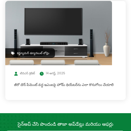
కన్జ్యూమర్ డ్యూరబుల్ లోన్లు
టివిఎస్ క్రెడిట్
14 ఆగస్ట్, 2025
జీరో డౌన్ పేమెంట్ వద్ద ఇఎంఐపై హోమ్ థియేటర్‌ను ఎలా కొనుగోలు చేయాలి
సైన్‍‌అప్ చేసి పొందండి తాజా
అప్‌డేట్లు మరియు ఆఫర్లు