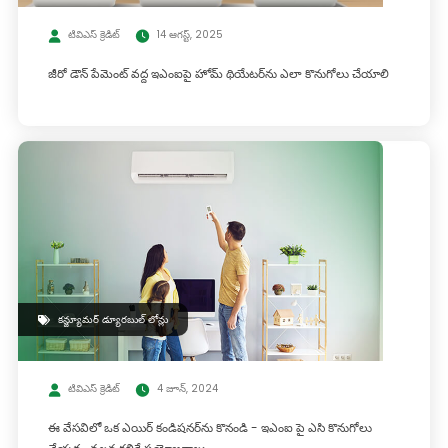
టివిఎస్ క్రెడిట్
14 ఆగస్ట్, 2025
జీరో డౌన్ పేమెంట్ వద్ద ఇఎంఐపై హోమ్ థియేటర్‌ను ఎలా కొనుగోలు చేయాలి
కన్జ్యూమర్ డ్యూరబుల్ లోన్లు
టివిఎస్ క్రెడిట్
4 జూన్, 2024
ఈ వేసవిలో ఒక ఎయిర్ కండిషనర్‌ను కొనండి - ఇఎంఐ పై ఎసి కొనుగోలు