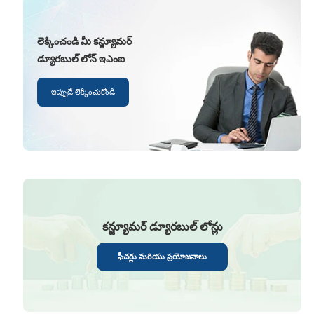
లెక్కించండి మీ కన్జ్యూమర్
డ్యూరబుల్ లోన్ ఇఎంఐ
ఇప్పుడే లెక్కించుకోండి
కన్జ్యూమర్ డ్యూరబుల్ లోన్లు
ఫీచర్లు మరియు ప్రయోజనాలు