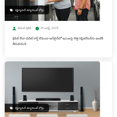
కన్జ్యూమర్ డ్యూరబుల్ లోన్లు
టివిఎస్ క్రెడిట్
18 ఆగస్ట్, 2025
క్రెడిట్ లేదా డెబిట్ కార్డ్ లేకుండా ఆన్‌లైన్‌లో ఇఎంఐపై కొత్త రిఫ్రిజిరేటర్‌ను ఇంటికి
తీసుకురండి
కన్జ్యూమర్ డ్యూరబుల్ లోన్లు