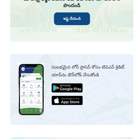
పొందండి
అప్లై చేయండి
సులభమైన లోన్ ప్రాసెస్ కోసం టివిఎస్ క్రెడిట్
యాప్‌ను డౌన్‌లోడ్ చేసుకోండి