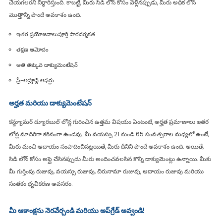
చేయగలరని నిర్ధారిస్తుంది. కాబట్టి, మీరు సిడి లోన్ కోసం వెళ్లినప్పుడు, మీరు అధిక లోన్
మొత్తాన్ని పొందే అవకాశం ఉంది.
ఇతర ప్రయోజనాలు
పూర్తి పారదర్శకత
తక్షణ ఆమోదం
అతి తక్కువ డాక్యుమెంటేషన్
ప్రీ-అప్రూవ్డ్ ఆఫర్లు
అర్హత మరియు డాక్యుమెంటేషన్
కన్జ్యూమర్ డ్యూరబుల్ లోన్ల గురించిన ఉత్తమ విషయం ఏంటంటే, అర్హత ప్రమాణాలు ఇతర
లోన్ల మాదిరిగా కఠినంగా ఉండవు. మీ వయస్సు 21 నుండి 65 సంవత్సరాల మధ్యలో ఉంటే,
మీరు మంచి ఆదాయం సంపాదించినట్లయితే, మీరు దీనిని పొందే అవకాశం ఉంది. అయితే,
సిడి లోన్ కోసం అప్లై చేసినప్పుడు మీరు అందించవలసిన కొన్ని డాక్యుమెంట్లు ఉన్నాయి. మీకు
మీ గుర్తింపు రుజువు, వయస్సు రుజువు, చిరునామా రుజువు, ఆదాయం రుజువు మరియు
సంతకం ధృవీకరణ అవసరం.
మీ ఆకాంక్షను నెరవేర్చండి మరియు అప్‌గ్రేడ్ అవ్వండి!