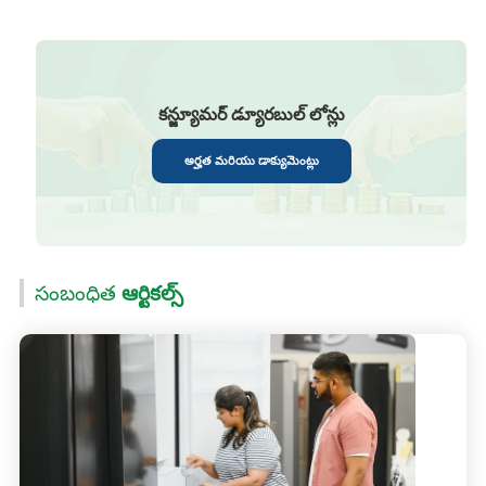
కన్జ్యూమర్ డ్యూరబుల్ లోన్లు
అర్హత మరియు డాక్యుమెంట్లు
సంబంధిత
ఆర్టికల్స్