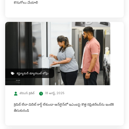
కొనుగోలు చేయాలి
కన్జ్యూమర్ డ్యూరబుల్ లోన్లు
టివిఎస్ క్రెడిట్
18 ఆగస్ట్, 2025
క్రెడిట్ లేదా డెబిట్ కార్డ్ లేకుండా ఆన్‌లైన్‌లో ఇఎంఐపై కొత్త రిఫ్రిజిరేటర్‌ను ఇంటికి
తీసుకురండి