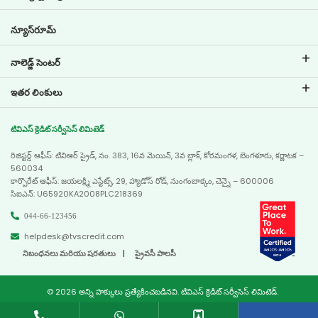
ప్రస్తుత ఉద్యోగావకాశాలు
గోల్ ప్లానర్
న్యూస్‌రూమ్
నాలెడ్జ్ సెంటర్
బ్లాగులు
ఇతర లింకులు
సాధారణ ప్రశ్నలు
బ్రాంచ్ లొకేటర్
టెస్టిమోనియల్స్
టివిఎస్ క్రెడిట్ సర్వీసెస్ లిమిటెడ్
డీలర్ లొకేటర్
ఫోటో గ్యాలరీ
రిజిస్టర్డ్ ఆఫీస్: టివిఆర్ ప్రైడ్, నం. 383, 16వ మెయిన్, 3వ బ్లాక్, కోరమంగళ, బెంగళూరు, కర్ణాటక –
సైట్ మ్యాప్
వీడియో గ్యాలరీ
560034
కార్పొరేట్ ఆఫీస్: జయలక్ష్మి ఎస్టేట్స్, 29, హ్యాడోస్ రోడ్, నుంగంబాక్కం, చెన్నై – 600006
సిఐఎన్: U65920KA2008PLC218369
044-66-123456
helpdesk@tvscredit.com
నిబంధనలు మరియు షరతులు
ప్రైవసీ పాలసీ
© 2026 అన్ని హక్కులు ప్రత్యేకించబడినవి. టివిఎస్ క్రెడిట్ సర్వీసెస్ లిమిటెడ్.