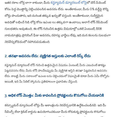
కన్జ్యూమర్ డ్యూరబుల్ లోన్ల
ఇతర రకాల లోన్ల లాగా కాకుండా, మీరు
లో డౌన్ పేమెంట్
కోసం పెద్ద మొత్తాన్ని చెల్లించవలసిన అవసరం లేదు. అంతేకాకుండా, మీరు 0% వడ్డీపై కొన్ని
లోన్లు పొందుతారు, ఇది మరింత తక్కువ ఖర్చుతో వస్తుంది. అంతేకాకుండా, సుదీర్ఘమైన
అవధితో లభించే సిడి లోన్ల కోసం ఇఎంఐ లు తక్కువగా ఉంటాయి, అలాగే లోన్ రీపేమెంట్
సులభతరం అవుతుంది. ఈ లోన్ గురించిన ఉత్తమ విషయాల్లో ఒకటి ఏంటంటే, దీనికి
నామమాత్రపు ప్రాసెసింగ్ ఫీజు అవసరం, రహస్య ఛార్జీలు లేవు, ఇది మన కలలను సులభంగా
నెరవేర్చుకోవడంలో సహాయపడుతుంది.
2. తనఖా అవసరం లేదు: వ్యక్తిగత ఆస్తులకు ఎలాంటి రిస్క్ లేదు
కన్జ్యూమర్ డ్యూరబుల్ లోన్ గురించి ఉత్తమమైన విషయం ఏంటంటే, మీరు ఎటువంటి తాకట్టు
పెట్టనవసరం లేదు. మీరు లోన్ పొందేటప్పుడు మీ వ్యక్తిగత ఆస్తిని తనఖా పెట్టవలసిన అవసరం
లేదు. కాబట్టి, మీరు సకాలంలో ఇఎంఐ లను చెల్లించడంలో విఫలమైతే కూడా మీరు ఏమీ కోల్పోరు.
అయితే, ఇది మీ సిబిల్ స్కోరును ప్రతికూలంగా ప్రభావితం చేస్తుంది.
3. అధిక లోన్ మొత్తం: మీకు కావలసిన ప్రోడక్టులను కొనుగోలు చేయడానికి
కన్స్యూమర్ డ్యూరబుల్ లోన్లు మీ ఆకాంక్షలను నెరవేర్చడానికి ఉద్దేశించబడినవి. ఇది మీ
సేవింగ్స్ లేదా క్రెడిట్ కార్డును ఉపయోగించకుండా మీరు కోరుకున్న ప్రోడక్టులను కొనుగోలు