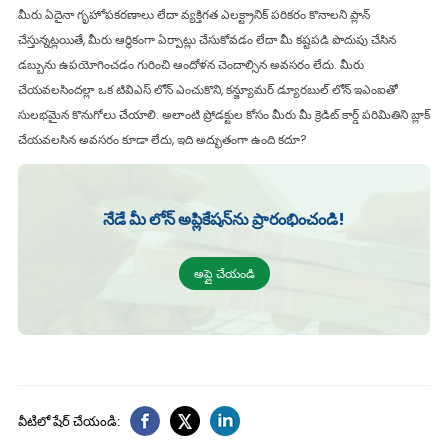
మీరు ఏదైనా గృహోపకరణాలు లేదా వ్యక్తిగత ఎలక్ట్రానిక్ పరికరం కొనాలని ప్లాన్
చేస్తున్నట్లయితే, మీరు ఆర్థికంగా ఏర్పాట్లు చేసుకోవడం లేదా మీ కష్టపడి పొదుపు చేసిన
డబ్బును ఉపయోగించడం గురించి ఆందోళన చెందాల్సిన అవసరం లేదు. మీరు
చేయవలసిందల్లా ఒక టివిఎస్ లోన్ ఎంచుకొని, కన్జ్యూమర్ డ్యూరబుల్ లోన్‌ ఇఎంఐతో
సులభమైన కొనుగోలు చేయాలి. అలాంటి ప్రోడక్టుల కోసం మీరు మీ క్రెడిట్ కార్డ్ పరిమితిని బ్లాక్
చేయవలసిన అవసరం కూడా లేదు, ఇది అద్భుతంగా ఉంది కదూ?
నేడే మీ లోన్ అప్లికేషన్‌ను ప్రారంభించండి!
అప్లై చేయండి
వీటిలో షేర్ చేయండి:‌