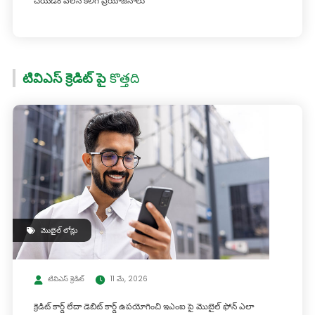
చేయడం వలన కలిగే ప్రయోజనాలు
టివిఎస్ క్రెడిట్ పై
కొత్తది
మొబైల్ లోన్లు
టివిఎస్ క్రెడిట్
11 మే, 2026
క్రెడిట్ కార్డ్ లేదా డెబిట్ కార్డ్ ఉపయోగించి ఇఎంఐ పై మొబైల్ ఫోన్ ఎలా